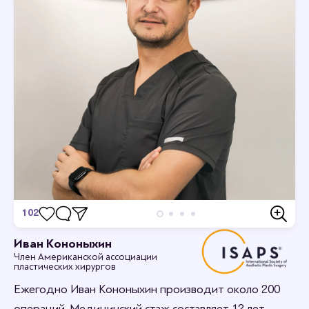
102
Отзывы
Иван Кононыхин
Член Американской ассоциации
Станьте первым кто оставит отзыв.
пластических хирургов
Ежегодно Иван Кононыхин производит около 200
операций. Медицинский стаж составляет 12 лет