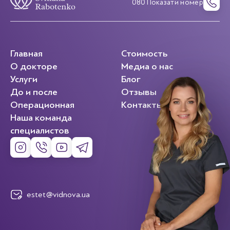
080 Показати номер
Главная
Стоимость
О докторе
Медиа о нас
Услуги
Блог
До и после
Отзывы
Операционная
Контакты
Наша команда
специалистов
estet@vidnova.ua