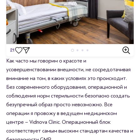
21
Отзывы
Как часто мы говорим о красоте и
усовершенствовании внешности, не сосредотачивая
Станьте первым кто оставит отзыв.
внимание на том, в каких условиях это происходит.
Без современного оборудования, операционной и
соблюдения норм стерильности безопасно создать
безупречный образ просто невозможно. Все
операции я провожу в ведущем медицинском
центре – Vidnova Clinic. Операционный блок
соответствует самым высоким стандартам качества и
безопасности GMP.