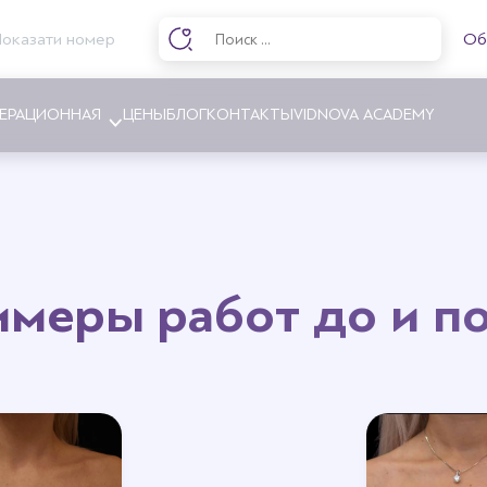
Показати номер
Об
ЕРАЦИОННАЯ
ЦЕНЫ
БЛОГ
КОНТАКТЫ
VIDNOVA ACADEMY
ние груди
Абдоминопластика
ние груди
Липосакция
меры работ до и п
а груди
Интимная пластика
ия соска и ареолы
Пластика ног
ия асимметрии груди
инг груди
 гинекомастии
грудных имплантов