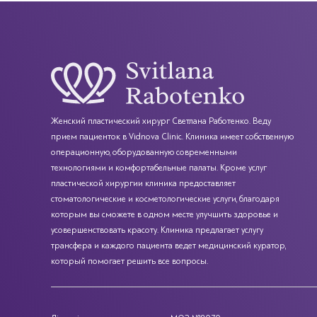
Женский пластический хирург Светлана Работенко. Веду
прием пациенток в Vidnova Cliniс. Клиника имеет собственную
операционную, оборудованную современными
технологиями и комфортабельные палаты. Кроме услуг
пластической хирургии клиника предоставляет
стоматологические и косметологические услуги, благодаря
которым вы сможете в одном месте улучшить здоровье и
усовершенствовать красоту. Клиника предлагает услугу
трансфера и каждого пациента ведет медицинский куратор,
который помогает решить все вопросы.