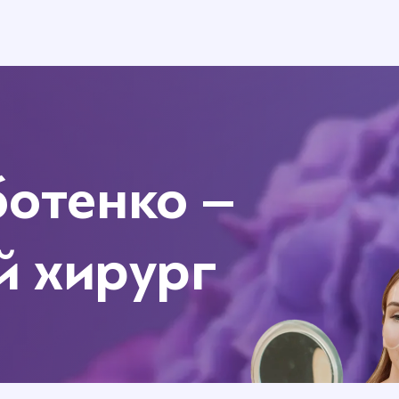
ботенко –
й хирург