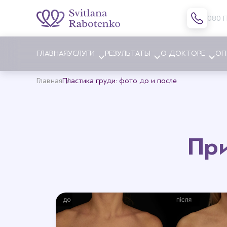
080 
ГЛАВНАЯ
УСЛУГИ
РЕЗУЛЬТАТЫ
О ДОКТОРЕ
ОП
Главная
Пластика груди: фото до и после
Блефаропластика
Увеличе
Эндоскопическая подтяжка
Уменьше
При
бровей
Подтяжк
Подтяжка лица и шеи
Коррекц
Платизмопластика (подтяжка
Коррекц
шеи)
Липофил
Липофилинг лица
Лечение
Пластика носа
Замена 