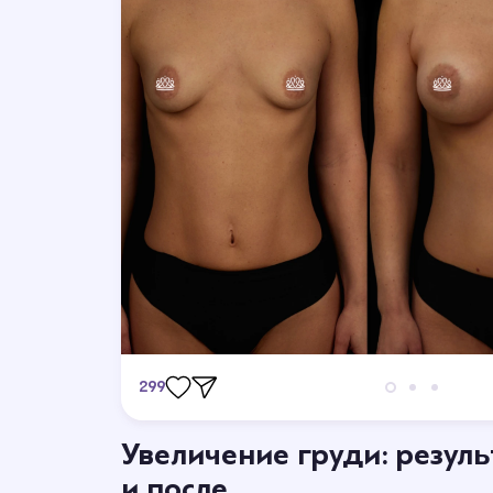
Отопластика
Удалени
Коррекция лопоухости
Пластика подбородка
299
Отзывы
Увеличение груди: резул
Станьте первым кто оставит отзыв.
и после