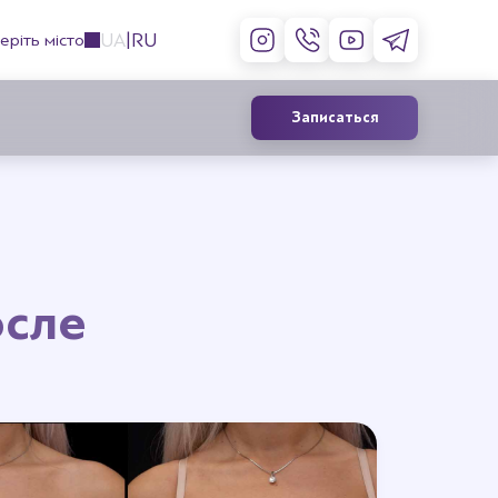
UA
RU
еріть місто
Записаться
Контурная пластика лица
филлерами
осле
Инъекции ботокса
Коррекция губ
Лечение гипергидроза