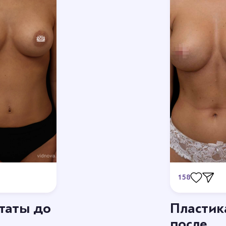
е грудных имплантов
158
ьтаты до
Пластика
Станьте первым
после