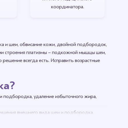
координатора.
ка и шеи, обвисание кожи, двойной подбородок,
ями строения платизмы – подкожной мышцы шеи,
о решение всегда есть. Исправить возрастные
ка?
и и подбородка, удаление избыточного жира,
учшения внешнего вида шеи и подбородка.
щин на шее и второго подбородка.