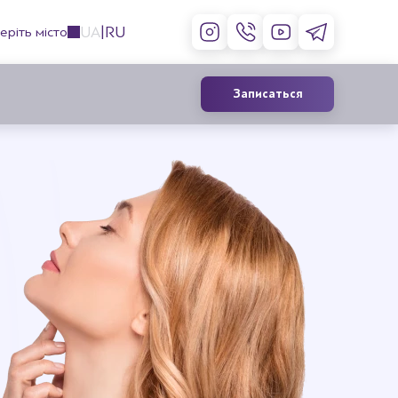
UA
RU
еріть місто
Записаться
Контурная пластика лица
филлерами
Инъекции ботокса
Коррекция губ
Лечение гипергидроза