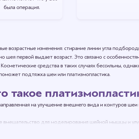
была операция.
вые возрастные изменения: стирание линии угла подбород
о шея первой выдает возраст. Это связано с особенност
Косметические средства в таких случаях бессильны, однак
 поможет подтяжка шеи или платизмопластика.
о такое платизмопласти
 направленная на улучшение внешнего вида и контуров ше
ое вмешательство для моделирования шейной мышцы и ул
ость выровнять угол шеи-подбородок, избавиться от мор