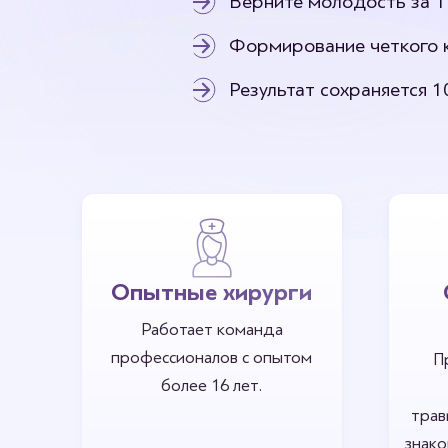
Верните молодость за 1
Отопластика
Удалени
Коррекция лопоухости
Формирование четкого 
Пластика подбородка
Результат сохраняется 1
Опытные хирурги
Работает команда
профессионалов с опытом
П
более 16 лет.
трав
знако