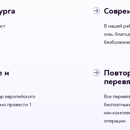
урга
Соврем
аст
В нашей ра
сна», благо
безболезнен
е и
Повтор
перевя
ар европейского
Все перевя
имо провести 1
бесплатным
или комплек
операции.