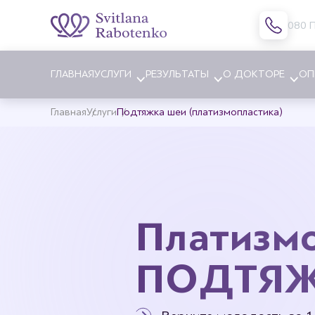
080 
ГЛАВНАЯ
УСЛУГИ
РЕЗУЛЬТАТЫ
О ДОКТОРЕ
ОП
Главная
Услуги
Подтяжка шеи (платизмопластика)
Блефаропластика
Увеличе
Эндоскопическая подтяжка
Уменьше
бровей
Подтяжк
Подтяжка лица и шеи
Платизм
Коррекц
Платизмопластика (подтяжка
Коррекц
шеи)
ПОДТЯЖ
Липофил
Липофилинг лица
Лечение
Пластика носа
Замена 