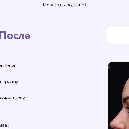
кой лица (фейслифт),
блефаропластикой
(подтяжкой век
Показать больше
есятки лет.
После
менений
операции
я омоложения
ывы