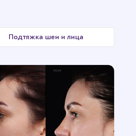
) и
липофилингом лица
. В комплексе эти
Подтяжка шеи и лица