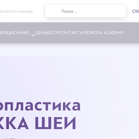
Показати номер
Об
ЕРАЦИОННАЯ
ЦЕНЫ
БЛОГ
КОНТАКТЫ
VIDNOVA ACADEMY
ние груди
Абдоминопластика
ние груди
Липосакция
а груди
Интимная пластика
опластика
ия соска и ареолы
Пластика ног
ия асимметрии груди
КА ШЕИ
инг груди
 гинекомастии
грудных имплантов