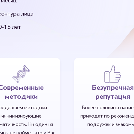
 месяц
е грудных имплантов
контура лица
0-15 лет
Современные
Безупречная
методики
репутация
редлагаем методики
Более половины пацие
минимизирующие
приходят по рекомен
матичность. Ни один из
подружек и знакомы
мых не поймет что у Вас