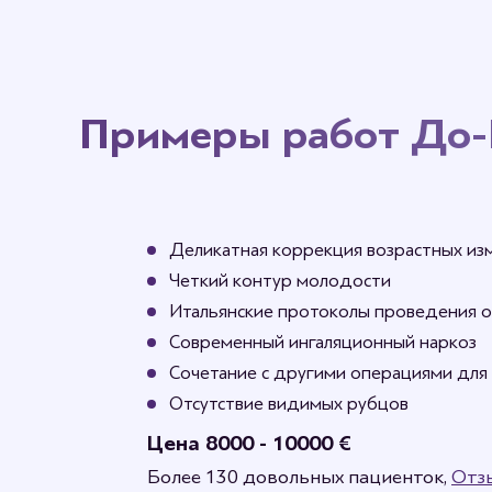
Подтяжку шеи можно совместить с SMAS-подтяж
операции дают лучший эффект омоложения на д
Примеры работ До-
Деликатная коррекция возрастных из
Четкий контур молодости
Итальянские протоколы проведения 
Современный ингаляционный наркоз
Сочетание с другими операциями дл
Отсутствие видимых рубцов
Цена 8000 - 10000 €
Более 130 довольных пациенток,
Отз