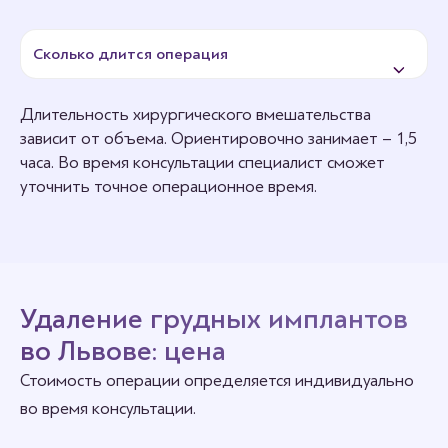
специального плотного белья. Оценить полученный
результат можно через 1 месяц.
Сколько длится операция
Вернуться к активному образу жизни – занятиям
спортом, посещению саун, бань, бассейнов
рекомендуется через 2 месяца.
Длительность хирургического вмешательства
зависит от объема. Ориентировочно занимает – 1,5
часа. Во время консультации специалист сможет
уточнить точное операционное время.
Удаление грудных имплантов
во Львове: цена
Стоимость операции определяется индивидуально
во время консультации.