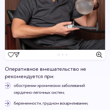
Отзывы
Оперативное вмешательство не
Станьте первым кто оставит отзыв.
рекомендуется при:
обострении хронических заболеваний
сердечно-легочных систем;
беременности, грудном вскармливании;