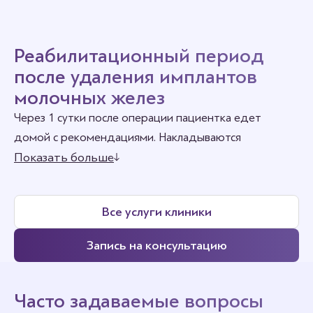
Реабилитационный период
после удаления имплантов
молочных желез
Через 1 сутки после операции пациентка едет
домой с рекомендациями. Накладываются
саморассасывающиеся швы, которые не нужно
Показать больше
снимать.
Период реабилитации после повторного
Все услуги клиники
хирургического вмешательства значительно легче!
Первые несколько дней наблюдаются отёчность,
Запись на консультацию
присутствуют синяки. Все дискомфортный
ощущения легко купируются обезболивающими.
Послеоперационный период предполагает ношение
Часто задаваемые вопросы