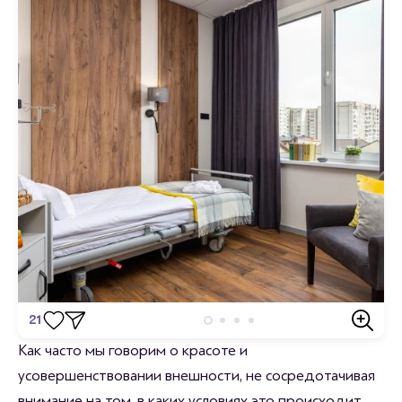
21
Отзывы
Как часто мы говорим о красоте и
усовершенствовании внешности, не сосредотачивая
Станьте первым кто оставит отзыв.
внимание на том, в каких условиях это происходит.