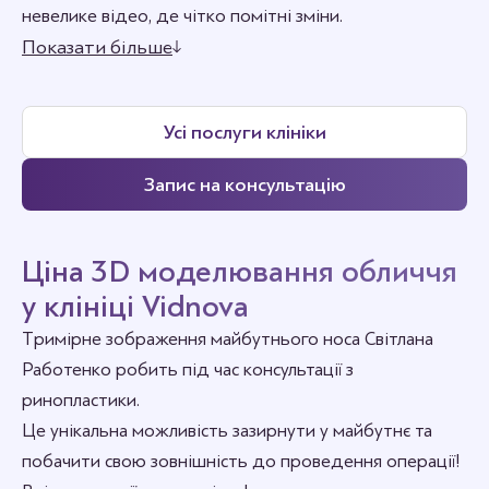
невелике відео, де чітко помітні зміни.
методика, виходячи з анатомічних особливостей
Показати більше
людини. Високий рівень схожості дозволяє
скоротити ризик повторних
Усі послуги клініки
Запис на консультацію
Ціна 3D моделювання обличчя
у клініці Vidnova
Тримірне зображення майбутнього носа Світлана
Работенко робить під час консультації з
ринопластики.
Це унікальна можливість зазирнути у майбутнє та
побачити свою зовнішність до проведення операції!