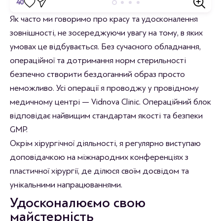
40
Відгуки
Як часто ми говоримо про красу та удосконалення
зовнішності, не зосереджуючи увагу на тому, в яких
Станьте першим хто залишить відгук.
умовах це відбувається. Без сучасного обладнання,
операційної та дотримання норм стерильності
безпечно створити бездоганний образ просто
неможливо. Усі операції я проводжу у провідному
медичному центрі — Vidnova Clinic. Операційний блок
відповідає найвищим стандартам якості та безпеки
GMP.
Окрім хірургічної діяльності, я регулярно виступаю
доповідачкою на міжнародних конференціях з
пластичної хірургії, де ділюся своїм досвідом та
унікальними напрацюваннями.
Удосконалюємо свою
майстерність