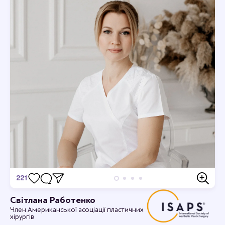
221
Відгуки
Світлана Работенко
Член Американської асоціації пластичних
Дивовижно, я в захваті.
хірургів
12-09-2023 16:44