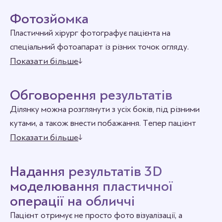
Фотозйомка
Пластичний хірург фотографує пацієнта на
спеціальний фотоапарат із різних точок огляду.
Потім фото кілька хвилин обробляє програма,
Показати більше
виводячи на екран об’ємне зображення, яке точно
повторює риси обличчя.
Обговорення результатів
Далі – спільна робота над фото: пацієнт точно
Ділянку можна розглянути з усіх боків, під різними
пояснює свої побажання, а фахівець досконально
кутами, а також внести побажання. Тепер пацієнт
втілює їх за допомогою спеціальних інструментів.
знає, які зміни на нього очікують.
Показати більше
При створенні нового носа усувається горбинка,
Окрім цього ще одна перевага – можливість
коригуються його форма, розмір, ширина. Підсумок
побачити поєднання різних оперативних методик.
Надання результатів 3D
– модель обличчя (носа) та грамотно
Наприклад, ринопластики +
пластики підборіддя
,
моделювання пластичної
спрогнозований результат операційного процесу.
збільшення губ
, заповнення вилиць власним жиром
операції на обличчі
(ліпофілінг).
Пацієнт отримує не просто фото візуалізації, а
Після погодження фото підбирається хірургічна