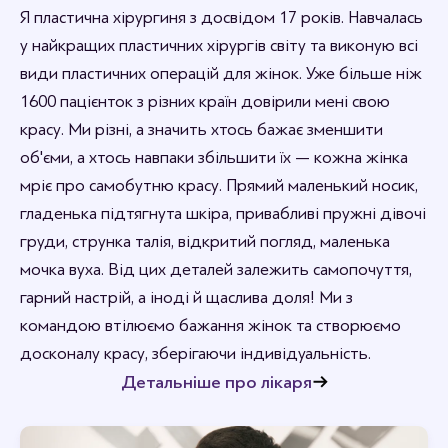
rabotenkosvitlana
Я пластична хірургиня з досвідом 17 років. Навчалась
Рада, що вам сподобалось.
у найкращих пластичних хірургів світу та виконую всі
види пластичних операцій для жінок. Уже більше ніж
1600 пацієнток з різних країн довірили мені свою
красу. Ми різні, а значить хтось бажає зменшити
об'єми, а хтось навпаки збільшити їх — кожна жінка
мріє про самобутню красу. Прямий маленький носик,
гладенька підтягнута шкіра, привабливі пружні дівочі
груди, струнка талія, відкритий погляд, маленька
мочка вуха. Від цих деталей залежить самопочуття,
гарний настрій, а іноді й щаслива доля! Ми з
командою втілюємо бажання жінок та створюємо
досконалу красу, зберігаючи індивідуальність.
Детальніше про лікаря