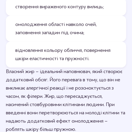
створення вираженого контуру вилиць;
омолодження області навколо очей,
заповнення западин під очима;
відновлення кольору обличчя, повернення
шкіри еластичності та пружності.
Власний жир – ідеальний наповнювач, який створює
додатковий обсяг. Його перевага в тому, що він не
викликає алергічної реакції і не розсмоктується з
часом, як філери. Жир, що пересаджується,
насичений стовбуровими клітинами людини. При
введенні вони перетворюються на молоді клітини та
надають додатковий ефект омолодження –
роблять шкіру більш пружною.