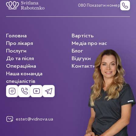
080 Показати номер
Головна
Вартість
Про лікаря
Медіа про нас
Послуги
Блог
До та після
Відгуки
Операційна
Контакти
Наша команда
спеціалістів
estet@vidnova.ua