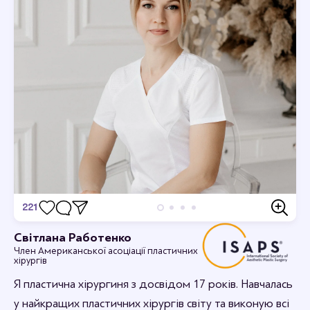
221
Відгуки
Світлана Работенко
Член Американської асоціації пластичних
Дивовижно, я в захваті.
хірургів
12-09-2023 16:44
rabotenkosvitlana
Я пластична хірургиня з досвідом 17 років. Навчалась
Рада, що вам сподобалось.
у найкращих пластичних хірургів світу та виконую всі