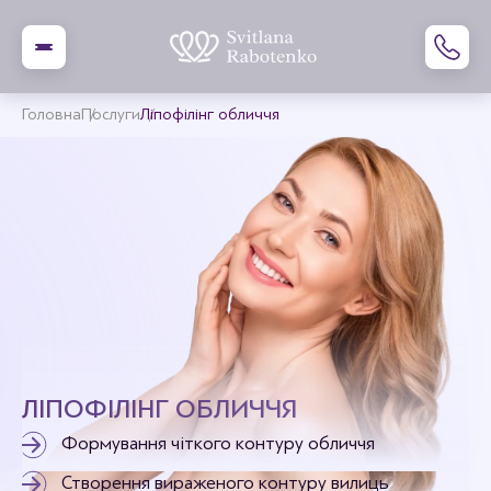
Головна
Послуги
Ліпофілінг обличчя
ЛІПОФІЛІНГ ОБЛИЧЧЯ
Формування чіткого контуру обличчя
Створення вираженого контуру вилиць