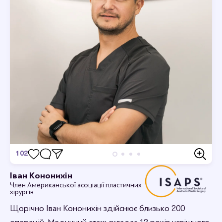
102
Відгуки
Іван Кононихін
Член Американської асоціації пластичних
Станьте першим хто залишить відгук.
хірургів
Щорічно Іван Кононихін здійснює близько 200