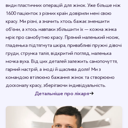
види пластичних операцій для жінок. Уже більше ніж
1600 пацієнток з різних країн довірили мені свою
красу. Ми різні, а значить хтось бажає зменшити
об'єми, а хтось навпаки збільшити їх — кожна жінка
мріє про самобутню красу. Прямий маленький носик,
гладенька підтягнута шкіра, привабливі пружні дівочі
груди, струнка талія, відкритий погляд, маленька
мочка вуха. Від цих деталей залежить самопочуття,
гарний настрій, а іноді й щаслива доля! Ми з
командою втілюємо бажання жінок та створюємо
досконалу красу, зберігаючи індивідуальність.
Детальніше про лікаря