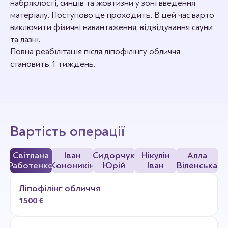
набряклості, синців та жовтизни у зоні введення
блефаропластикою (пластикою повік), фейсліфтом
матеріалу. Поступово це проходить. В цей час варто
(СМАС- підтяжкою).
виключити фізичні навантаження, відвідування сауни
та лазні.
Повна реабілітація після ліпофілінгу обличчя
становить 1 тиждень.
Вартість операції
Світлана
Іван
Сидорчук
Нікулін
Алла
Работенко
Кононихін
Юрій
Іван
Віленська
Ліпофілінг обличчя
1500 €