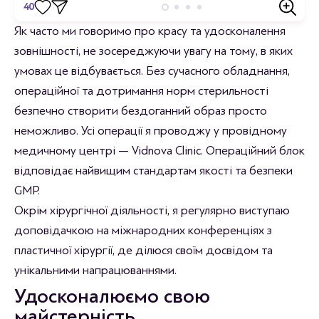
40
Відгуки
Як часто ми говоримо про красу та удосконалення
зовнішності, не зосереджуючи увагу на тому, в яких
Станьте першим хто залишить відгук.
умовах це відбувається. Без сучасного обладнання,
операційної та дотримання норм стерильності
безпечно створити бездоганний образ просто
неможливо. Усі операції я проводжу у провідному
медичному центрі — Vidnova Clinic. Операційний блок
відповідає найвищим стандартам якості та безпеки
GMP.
Окрім хірургічної діяльності, я регулярно виступаю
доповідачкою на міжнародних конференціях з
пластичної хірургії, де ділюся своїм досвідом та
унікальними напрацюваннями.
Удосконалюємо свою
майстерність