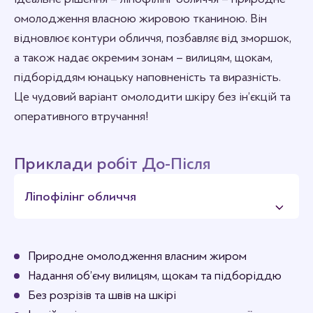
омолодження власною жировою тканиною. Він
відновлює контури обличчя, позбавляє від зморшок,
а також надає окремим зонам – вилицям, щокам,
підборіддям юнацьку наповненість та виразність.
Це чудовий варіант омолодити шкіру без ін’єкцій та
оперативного втручання!
Приклади робіт До-Після
Ліпофілінг обличчя
Природне омолодження власним жиром
Надання об’єму вилицям, щокам та підборіддю
Без розрізів та швів на шкірі