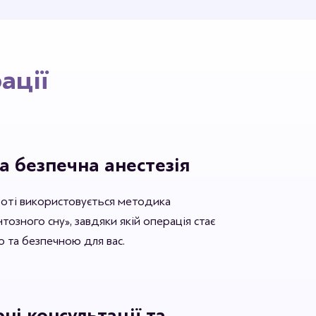
першим хто залишить відгук.
ації
а безпечна анестезія
боті використовується методика
озного сну», завдяки якій операція стає
 та безпечною для вас.
ні консультації та