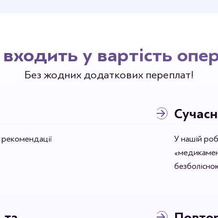
Станьте 
входить у вартість опер
Без жодних додаткових переплат!
Сучасн
ь рекомендації
У нашій ро
«медикамент
безболісною
 та
Повтор