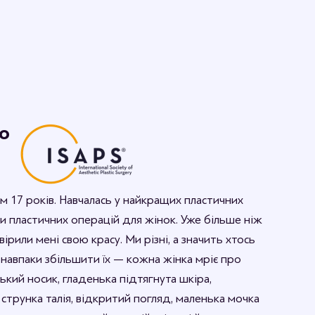
о
м 17 років. Навчалась у найкращих пластичних
иди пластичних операцій для жінок. Уже більше ніж
вірили мені свою красу. Ми різні, а значить хтось
 навпаки збільшити їх — кожна жінка мріє про
кий носик, гладенька підтягнута шкіра,
 струнка талія, відкритий погляд, маленька мочка