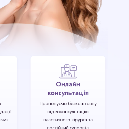
Онлайн
консультація
к
Пропонуємо безкоштовну
дації
відеоконсультацію
омих
пластичного хірурга та
постійний супровід