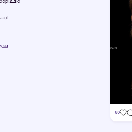
ідборіддю
ації
уки
80