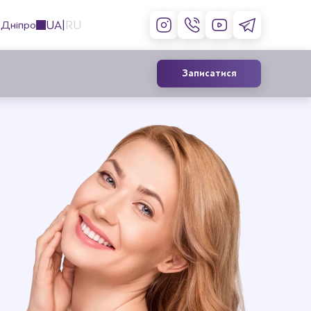
UA
RU
Дніпро
Записатися
Контурна пластика обличчя
філерами
Ін’єкції ботоксу
Збільшення та корекція губ
Лікування гіпергідрозу