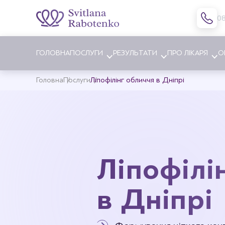
0
ГОЛОВНА
ПОСЛУГИ
РЕЗУЛЬТАТИ
ПРО ЛІКАРЯ
О
Головна
Послуги
Ліпофілінг обличчя в Дніпрі
Блефаропластика
Збільше
Підтяжка обличчя
Зменше
Ендоскопічна підтяжка
Підтяж
обличчя
Ліпофілі
Ліпофіл
Ліпофілінг обличчя
Корекці
Ринопластика
в Дніпрі
Лікуван
Отопластика
Заміна 
Корекція клаповухості
Видален