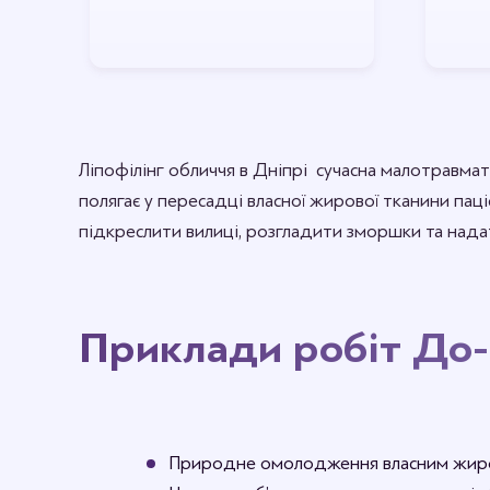
Ліпофілінг обличчя в Дніпрі сучасна малотравма
полягає у пересадці власної жирової тканини пац
підкреслити вилиці, розгладити зморшки та нада
Приклади робіт До-
Природне омолодження власним жи