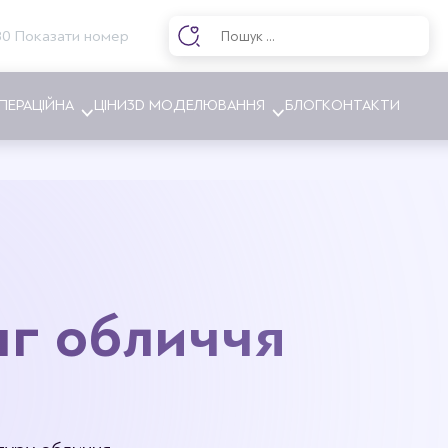
80 Показати номер
ПЕРАЦІЙНА
ЦІНИ
3D МОДЕЛЮВАННЯ
БЛОГ
КОНТАКТИ
ння грудей
Абдомінопластика
ння грудей
Ліпосакція
ка грудей
Видалення шийного горба
нг обличчя
інг грудей
Інтимна пластика
я асиметрії грудей
Пластика ніг
ня гінекомастії
грудних імплантів
ня грудних імплантів