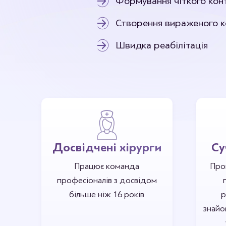
Формування чіткого кон
Пластика підборіддя
Платизмопластика
Створення вираженого к
Швидка реабілітація
Досвідчені хірурги
Су
Працює команда
Про
професіоналів з досвідом
більше ніж 16 років
р
знайо