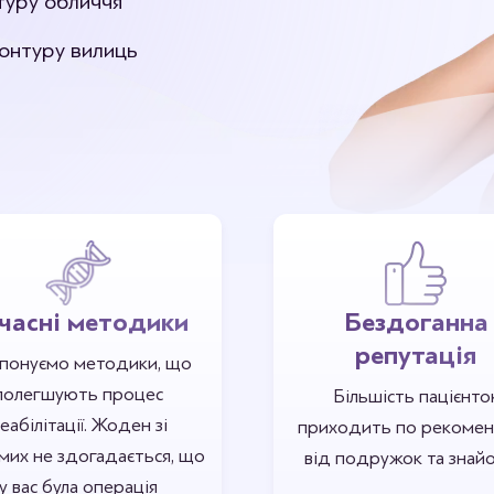
туру обличчя
онтуру вилиць
часні методики
Бездоганна
репутація
понуємо методики, що
полегшують процес
Більшість пацієнто
еабілітації. Жоден зі
приходить по рекомен
мих не здогадається, що
від подружок та знай
у вас була операція