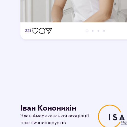
221
Відгуки
Дивовижно, я в захваті.
12-09-2023 16:44
rabotenkosvitlana
Рада, що вам сподобалось.
Іван Кононихін
Член Американської асоціації
пластичних хірургів