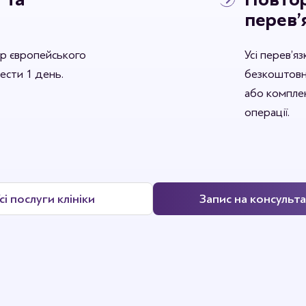
перев’
р європейського
Усі перев’я
вести 1 день.
безкоштовн
або комплек
операції.
сі послуги клініки
Запис на консульт