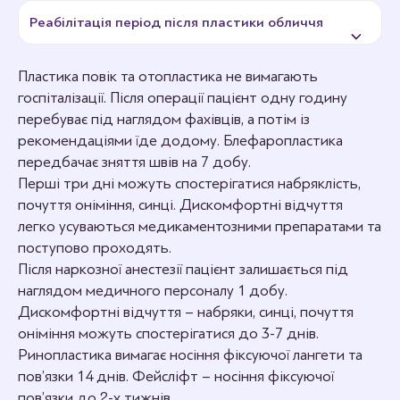
Реабілітація період після пластики обличчя
Пластика повік та отопластика не вимагають
госпіталізації. Після операції пацієнт одну годину
перебуває під наглядом фахівців, а потім із
рекомендаціями їде додому. Блефаропластика
передбачає зняття швів на 7 добу.
Перші три дні можуть спостерігатися набряклість,
почуття оніміння, синці. Дискомфортні відчуття
легко усуваються медикаментозними препаратами та
поступово проходять.
Після наркозної анестезії пацієнт залишається під
наглядом медичного персоналу 1 добу.
Дискомфортні відчуття – набряки, синці, почуття
оніміння можуть спостерігатися до 3-7 днів.
Ринопластика вимагає носіння фіксуючої лангети та
пов’язки 14 днів. Фейсліфт – носіння фіксуючої
пов’язки до 2-х тижнів.