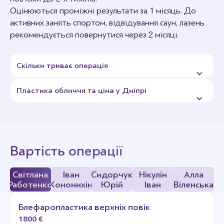
Оцінюються проміжні результати за 1 місяць. До
активних занять спортом, відвідування саун, лазень
рекомендується повернутися через 2 місяці.
Скільки триває операція
Пластика обличчя та ціна у Дніпрі
Кожна пластична операція має різну тривалість, що
залежить від його обсягу.
У середньому тривалість SMAS-підтяжки обличчя та
Вартість пластики обличчя залежить від методики та
шиї – 2-3 години, ринопластики – 1,5-2 години,
комплексності. У вартість будь-якої обраної
блефаропластики (підтяжки повік) – 30 хвилин – 1,5
пластичної операції обличчя включено усі витрати і
Вартість операції
години, отопластики – 30-60 хвилин.
жодних післяопераційних витрат пацієнт не
здійснює.
Світлана
Іван
Сидорчук
Нікулін
Алла
Работенко
Кононихін
Юрій
Іван
Віленська
Блефаропластика верхніх повік
1800 €