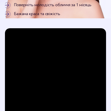
Поверніть молодість обличчя за 1 місяць
Бажана краса та свіжість