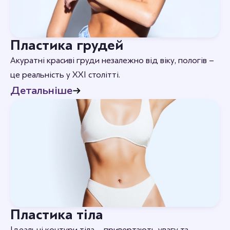
Пластика грудей
Акуратні красиві груди незалежно від віку, пологів –
це реальність у XXI столітті.
Детальніше
Пластика тіла
Ідеальні контури тіла – привертають увагу та