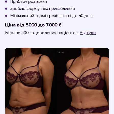
живота)
Приберу розтяжки
Зроблю форму тіла привабливою
тим, хто має неестетичні післяопераційні рубці
Мінімальний термін реабілітації до 40 днів
(зокрема після кесаревого розтину)
Ціна від 5000 до 7000 €
чоловікам, які втратили багато ваги й хочуть
Більше 400 задоволених пацієнток,
Відгуки
покращити рельєф тіла