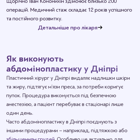
Щорічно Іван Кононихін здійснює близько 200
операцій. Медичний стаж складає 12 років успішного
та постійного розвитку.
Детальніше про лікаря
Як виконують
абдомінопластику у Дніпрі
Пластичний хірург у Дніпрі видаляє надлишки шкіри
та жиру, підтягує м’язи преса, за потреби коригує
пупок. Процедура виконується під безпечною
анестезією, а пацієнт перебуває в стаціонарі лише
один день.
Часто абдомінопластику в Дніпрі поєднують з
іншими процедурами – наприклад, підтяжкою або
збільшенням грудей
. Особливо це актуально для