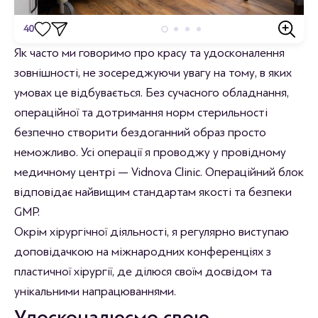
40
Відгуки
Як часто ми говоримо про красу та удосконалення
зовнішності, не зосереджуючи увагу на тому, в яких
Станьте першим хто залишить відгук.
умовах це відбувається. Без сучасного обладнання,
операційної та дотримання норм стерильності
безпечно створити бездоганний образ просто
неможливо. Усі операції я проводжу у провідному
медичному центрі — Vidnova Clinic. Операційний блок
відповідає найвищим стандартам якості та безпеки
GMP.
Окрім хірургічної діяльності, я регулярно виступаю
доповідачкою на міжнародних конференціях з
пластичної хірургії, де ділюся своїм досвідом та
унікальними напрацюваннями.
Удосконалюємо свою