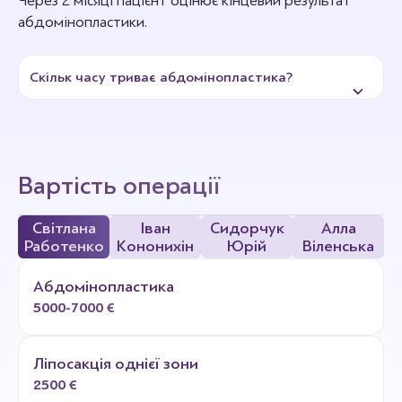
Через 2 місяці пацієнт оцінює кінцевий результат
абдомінопластики.
Скільк часу триває абдомінопластика?
Пластика живота проводиться під загальною
анестезією. У клініці застосовується інгаляційний
наркоз на газі Севофлуран, який забезпечує легке
Вартість операції
входження та вихід з наркозу. Час визначається
обсягом операції.
Світлана
Іван
Сидорчук
Алла
Работенко
Кононихін
Юрій
Віленська
Абдомінопластика
5000-7000 €
Ліпосакція однієї зони
2500 €