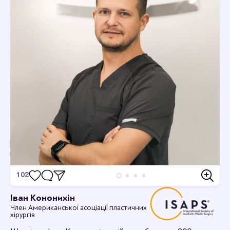
102
Відгуки
Іван Кононихін
Член Американської асоціації пластичних
Станьте першим хто залишить відгук.
хірургів