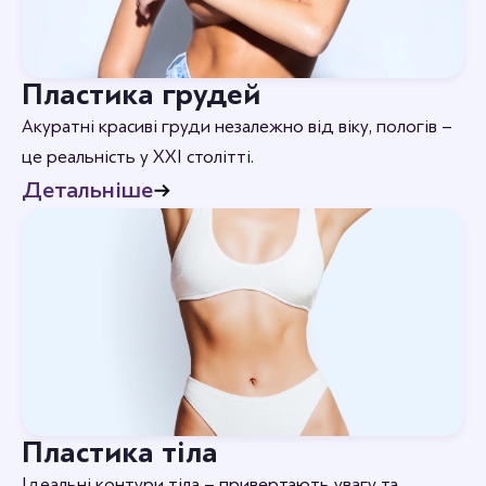
Пластика грудей
Акуратні красиві груди незалежно від віку, пологів –
це реальність у XXI столітті.
Детальніше
Пластика тіла
Ідеальні контури тіла – привертають увагу та