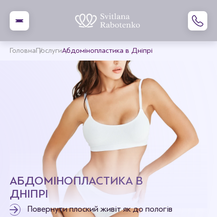
Головна
Послуги
Абдомінопластика в Дніпрі
АБДОМІНОПЛАСТИКА В
ДНІПРІ
Повернути плоский живіт як до пологів