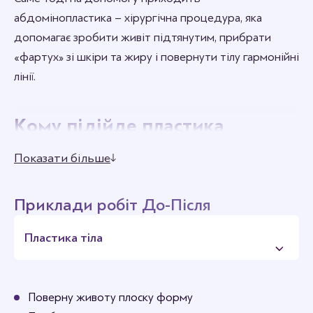
абдомінопластика – хірургічна процедура, яка
допомагає зробити живіт підтянутим, прибрати
«фартух» зі шкіри та жиру і повернути тілу гармонійні
лінії.
Кому підійде пластика
живота?
Показати більше
Операція рекомендована:
жінкам після вагітності та пологів, коли живіт
Приклади робіт До-Після
втрачає форму
Пластика тіла
людям, які різко схудли й мають надлишок
обвислої шкіри
пацієнтам з діастазом (розходженням м’язів
Поверну животу плоску форму