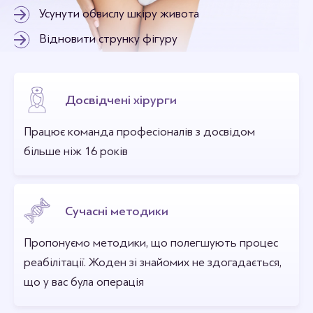
Усунути обвислу шкіру живота
Відновити струнку фігуру
Досвідчені хірурги
Працює команда професіоналів з досвідом
більше ніж 16 років
Сучасні методики
Пропонуємо методики, що полегшують процес
реабілітації. Жоден зі знайомих не здогадається,
що у вас була операція