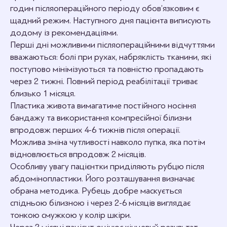
годин післяопераційного періоду обов’язковим є
щадний режим. Наступного дня пацієнта виписують
додому із рекомендаціями.
Перші дні можливими післяопераційними відчуттями
вважаються: болі при рухах, набряклість тканини, які
поступово мінімізуються та повністю пропадають
через 2 тижні. Повний період реабілітації триває
близько 1 місяця.
Пластика живота вимагатиме постійного носіння
бандажу та використання компресійної білизни
впродовж перших 4-6 тижнів після операції.
Можлива зміна чутливості навколо пупка, яка потім
відновлюється впродовж 2 місяців.
Особливу увагу пацієнтки приділяють рубцю після
абдомінопластики. Його розташування визначає
обрана методика. Рубець добре маскується
спідньою білизною і через 2-6 місяців виглядає
тонкою смужкою у колір шкіри.