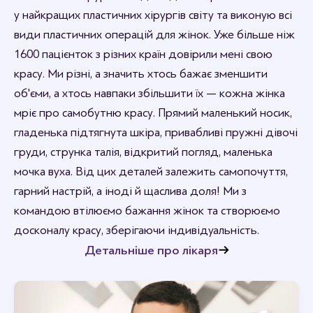
Рада, що вам сподобалось.
у найкращих пластичних хірургів світу та виконую всі
види пластичних операцій для жінок. Уже більше ніж
1600 пацієнток з різних країн довірили мені свою
красу. Ми різні, а значить хтось бажає зменшити
об'єми, а хтось навпаки збільшити їх — кожна жінка
мріє про самобутню красу. Прямий маленький носик,
гладенька підтягнута шкіра, привабливі пружні дівочі
груди, струнка талія, відкритий погляд, маленька
мочка вуха. Від цих деталей залежить самопочуття,
гарний настрій, а іноді й щаслива доля! Ми з
командою втілюємо бажання жінок та створюємо
досконалу красу, зберігаючи індивідуальність.
Детальніше про лікаря