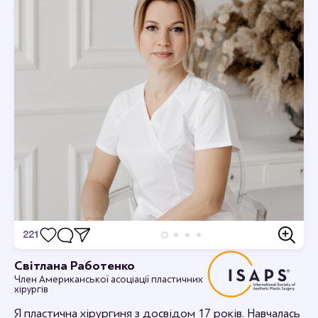
221
Відгуки
Світлана Работенко
Член Американської асоціації пластичних
Дивовижно, я в захваті.
хірургів
12-09-2023 16:44
rabotenkosvitlana
Я пластична хірургиня з досвідом 17 років. Навчалась