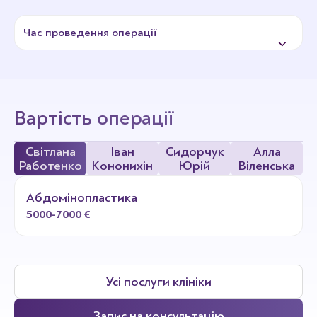
Час проведення операції
Пластика живота проводиться під загальною
анестезією. У клініці застосовується інгаляційний
наркоз на газі Севофлуран, який забезпечує легке
Вартість операції
входження та вихід. Час визначається обсягом
втручання.
Світлана
Іван
Сидорчук
Алла
Работенко
Кононихін
Юрій
Віленська
Абдомінопластика
5000-7000 €
Усі послуги клініки
Запис на консультацію