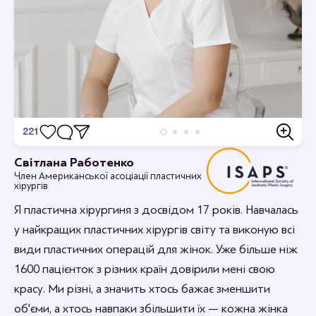
221
Відгуки
Світлана Работенко
Член Американської асоціації пластичних
Дивовижно, я в захваті.
хірургів
12-09-2023 16:44
rabotenkosvitlana
Я пластична хірургиня з досвідом 17 років. Навчалась
Рада, що вам сподобалось.
у найкращих пластичних хірургів світу та виконую всі
види пластичних операцій для жінок. Уже більше ніж
1600 пацієнток з різних країн довірили мені свою
красу. Ми різні, а значить хтось бажає зменшити
об'єми, а хтось навпаки збільшити їх — кожна жінка