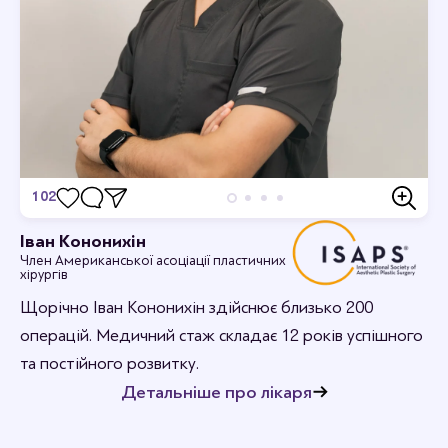
102
Відгуки
Іван Кононихін
Член Американської асоціації пластичних
Станьте першим хто залишить відгук.
хірургів
Щорічно Іван Кононихін здійснює близько 200
операцій. Медичний стаж складає 12 років успішного
та постійного розвитку.
Детальніше про лікаря