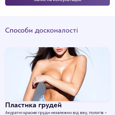
Способи досконалості
Пластика грудей
Акуратні красиві груди незалежно від віку, пологів –