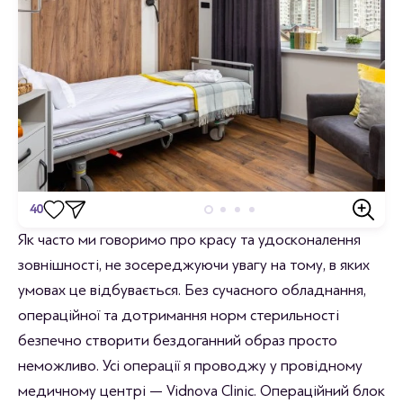
40
Відгуки
Як часто ми говоримо про красу та удосконалення
зовнішності, не зосереджуючи увагу на тому, в яких
Станьте першим хто залишить відгук.
умовах це відбувається. Без сучасного обладнання,
операційної та дотримання норм стерильності
безпечно створити бездоганний образ просто
неможливо. Усі операції я проводжу у провідному
медичному центрі — Vidnova Clinic. Операційний блок