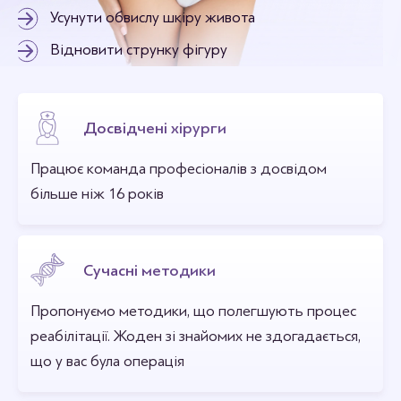
Усунути обвислу шкіру живота
Відновити струнку фігуру
Досвідчені хірурги
Працює команда професіоналів з досвідом
більше ніж 16 років
Сучасні методики
Пропонуємо методики, що полегшують процес
реабілітації. Жоден зі знайомих не здогадається,
що у вас була операція