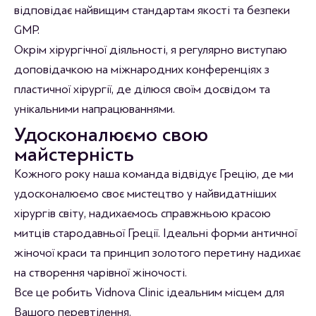
відповідає найвищим стандартам якості та безпеки
GMP.
Окрім хірургічної діяльності, я регулярно виступаю
доповідачкою на міжнародних конференціях з
пластичної хірургії, де ділюся своїм досвідом та
унікальними напрацюваннями.
Удосконалюємо свою
майстерність
Кожного року наша команда відвідує Грецію, де ми
удосконалюємо своє мистецтво у найвидатніших
хірургів світу, надихаємось справжньою красою
митців стародавньої Греції. Ідеальні форми античної
жіночої краси та принцип золотого перетину надихає
на створення чарівної жіночості.
Все це робить Vidnova Clinic ідеальним місцем для
Вашого перевтілення.