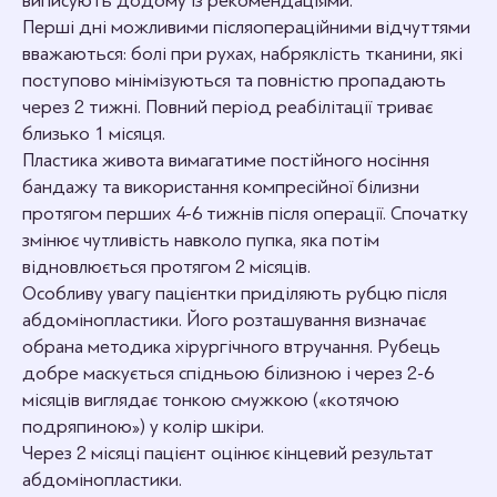
виписують додому із рекомендаціями.
Перші дні можливими післяопераційними відчуттями
вважаються: болі при рухах, набряклість тканини, які
поступово мінімізуються та повністю пропадають
через 2 тижні. Повний період реабілітації триває
близько 1 місяця.
Пластика живота вимагатиме постійного носіння
бандажу та використання компресійної білизни
протягом перших 4-6 тижнів після операції. Спочатку
змінює чутливість навколо пупка, яка потім
відновлюється протягом 2 місяців.
Особливу увагу пацієнтки приділяють рубцю після
абдомінопластики. Його розташування визначає
обрана методика хірургічного втручання. Рубець
добре маскується спідньою білизною і через 2-6
місяців виглядає тонкою смужкою («котячою
подряпиною») у колір шкіри.
Через 2 місяці пацієнт оцінює кінцевий результат
абдомінопластики.