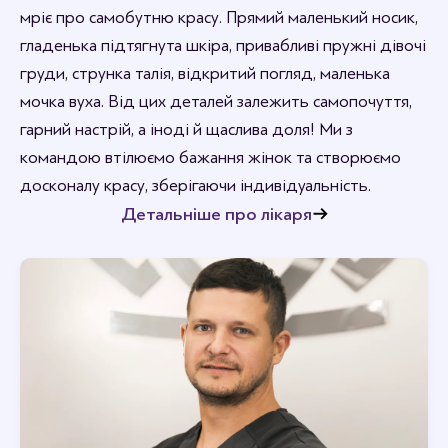
мріє про самобутню красу. Прямий маленький носик,
гладенька підтягнута шкіра, привабливі пружні дівочі
груди, струнка талія, відкритий погляд, маленька
мочка вуха. Від цих деталей залежить самопочуття,
гарний настрій, а іноді й щаслива доля! Ми з
командою втілюємо бажання жінок та створюємо
досконалу красу, зберігаючи індивідуальність.
Детальніше про лікаря