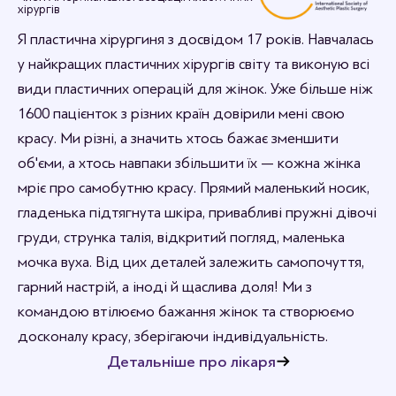
Дивовижно, я в захваті.
хірургів
12-09-2023 16:44
rabotenkosvitlana
Я пластична хірургиня з досвідом 17 років. Навчалась
Рада, що вам сподобалось.
у найкращих пластичних хірургів світу та виконую всі
види пластичних операцій для жінок. Уже більше ніж
1600 пацієнток з різних країн довірили мені свою
красу. Ми різні, а значить хтось бажає зменшити
об'єми, а хтось навпаки збільшити їх — кожна жінка
мріє про самобутню красу. Прямий маленький носик,
гладенька підтягнута шкіра, привабливі пружні дівочі
груди, струнка талія, відкритий погляд, маленька
мочка вуха. Від цих деталей залежить самопочуття,
гарний настрій, а іноді й щаслива доля! Ми з
командою втілюємо бажання жінок та створюємо
досконалу красу, зберігаючи індивідуальність.
Детальніше про лікаря