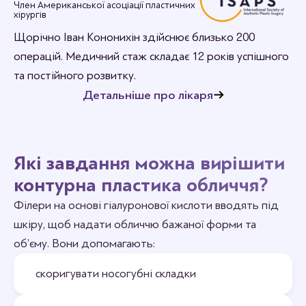
Член Американської асоціації пластичних
Станьте першим хто залишить відгук.
хірургів
Щорічно Іван Кононихін здійснює близько 200
операцій. Медичний стаж складає 12 років успішного
та постійного розвитку.
Детальніше про лікаря
Які завдання можна вирішити
контурна пластика обличчя?
Філери на основі гіалуронової кислоти вводять під
шкіру, щоб надати обличчю бажаної форми та
об’єму. Вони допомагають:
скоригувати носогубні складки