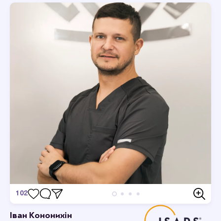
102
Відгуки
Іван Кононихін