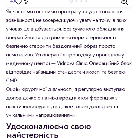
40
Відгуки
Як часто ми говоримо про красу та удосконалення
зовнішності, не зосереджуючи увагу на тому, в яких
Станьте першим хто залишить відгук.
умовах це відбувається. Без сучасного обладнання,
операційної та дотримання норм стерильності
безпечно створити бездоганний образ просто
неможливо. Усі операції я проводжу у провідному
медичному центрі — Vidnova Clinic. Операційний блок
відповідає найвищим стандартам якості та безпеки
GMP.
Окрім хірургічної діяльності, я регулярно виступаю
доповідачкою на міжнародних конференціях з
пластичної хірургії, де ділюся своїм досвідом та
унікальними напрацюваннями.
Удосконалюємо свою
майстерність