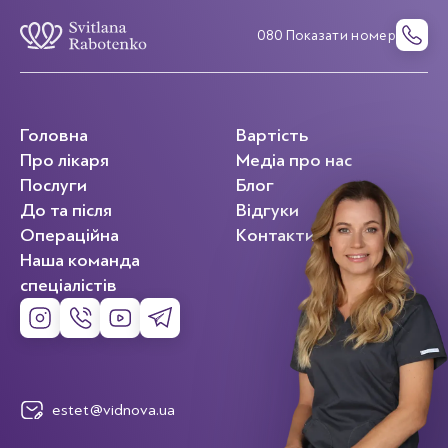
080 Показати номер
Головна
Вартість
Про лікаря
Медіа про нас
Послуги
Блог
До та після
Відгуки
Операційна
Контакти
Наша команда
спеціалістів
estet@vidnova.ua