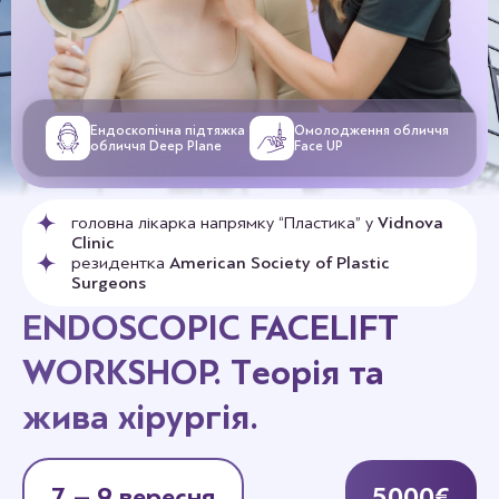
Ендоскопічна підтяжка
Омолодження обличчя
обличчя Deep Plane
Face UP
головна лікарка напрямку “Пластика” у
Vidnova
Clinic
резидентка
American Society of Plastic
Surgeons
ENDOSCOPIC FACELIFT
WORKSHOP. Теорія та
жива хірургія.
7 – 9 вересня
5000€