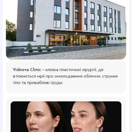
залози та повторні корегуючі операції після
збільшуючої маммопластики» (Київ).
Вересень 2012 р. – участь у майстер-класі
«Вторинна ринопластика» (Одеса).
Березень 2013 – Natrelle Academy.
Educational symposium: Achieving excellence в
breast surgery. Level 3 (Київ).
Листопад 2013 р. – участь у майстер-класі
«Відкрита чи закрита ринопластика. Що
краще?” (Одеса).
2015 – Advanced Aesthetic Surgery of the Face
(Відень).
Вересень 2015 р. – пройшла повний
Vidnova Clinic
– клініка пластичної хірургії, де
теоретичний та практичний курс
втілюються мрії про омолодження обличчя, струнке
застосування препарату Діспорт
тіло та привабливі груди.
(ботулінічний токсин типу А) в естетичній
медицині (Запоріжжя).
Червень 2016 р. – «International Eurasian
Aesthetic Plastic Surgery Course» (Стамбул).
2016 – Istanbul Advanced Rhinoplasty Course
(Стамбул).
Листопад 2016 р. – авторський практичний
тренінг-курс Павла Денищука та Оскара
Раміреза «Сучасні тенденції у пластичній