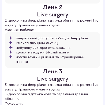
доступу”
День 2
22 травня 2026 р. – виступила спікером на
конференції NEW FACE ARENA у Львові Тема:
Live surgery
Ендоскопічний browlift+ Deeep Plane.
Microfacelift з фіксаторами (лекція+операція
Ендоскопічна deep plane підтяжка обличчя в режимі live
live)
surgery. Працюємо у малих групах.
Учасники побачать:
оперативний доступ та роботу у deep plane
ключові площини дисекції
побудову векторів омолодження
сучасні методики фіксації тканин
новітні технічні рішення та інтраопераційні
нюанси
День 3
Live surgery
Ендоскопічна deep plane підтяжка обличчя в режимі live
surgery. Працюємо у малих групах.
Ендоскопічна підтяжка чола та середньої третини
обличчя.
Фокус дня: