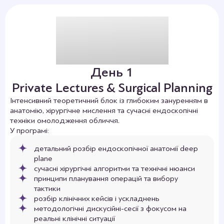
10 січня 2026 р. – участь в медичній
конференції Endoscopic Fasial Surgery Cadaver
Course в Польщі
24 січня 2026 р. – участь в медичній
конференції Від аугментації до мастопексії з
імплантами Microthane в Україні
14-17 травня 2026 р. – участь в медичній
конференції The Aestetic Meet, Boston, США
День 1
Private Lectures & Surgical Planning
Спікерка на конференціях з
професійного розвитку пластичних
Інтенсивний теоретичний блок із глибоким зануренням в
анатомію, хірургічне мислення та сучасні ендоскопічні
хірургів:
техніки омолодження обличчя.
У програмі:
25 січня 2020 р. – виступила спікером на
Майстер-класі з міжнародною участю Рiк B-
детальний розбір ендоскопічної анатомії deep
lite в Україні
plane
19-20 вересня 2025 р. – виступила спікером
сучасні хірургічні алгоритми та технічні нюанси
на конференції ICAMPS-2025 в м. Київ. Тема:
принципи планування операцій та вибору
«Ендоскопічна підтяжка обличчя – тренд
тактики
омолодження без видимих рубців»
розбір клінічних кейсів і ускладнень
3-4 жовтня 2025 р. – виступила спікером на
методологічні дискусійні-сесії з фокусом на
конференції Breast Geneity 2025 Тема: “Груди
реальні клінічні ситуації
без рубців- особливості аксилярного