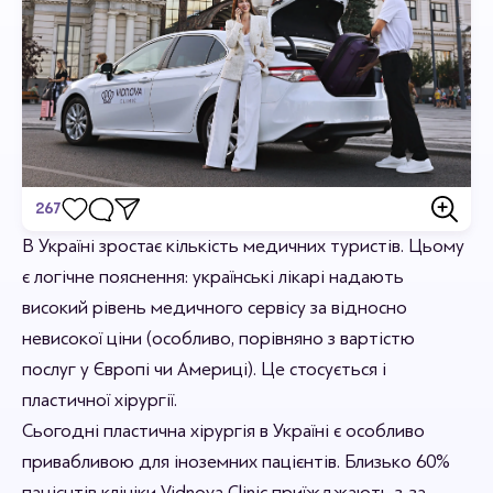
267
Відгуки
В Україні зростає кількість медичних туристів. Цьому
є логічне пояснення: українські лікарі надають
Станьте першим хто залишить відгук.
високий рівень медичного сервісу за відносно
невисокої ціни (особливо, порівняно з вартістю
послуг у Європі чи Америці). Це стосується і
пластичної хірургії.
Сьогодні пластична хірургія в Україні є особливо
привабливою для іноземних пацієнтів. Близько 60%
пацієнтів клініки Vidnova Clinic приїжджають з-за