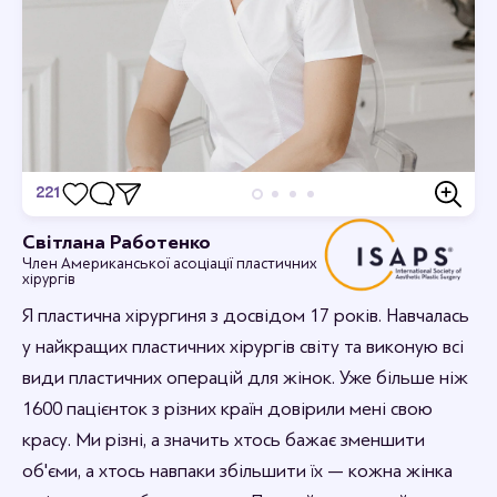
221
Відгуки
Світлана Работенко
Член Американської асоціації пластичних
Дивовижно, я в захваті.
хірургів
12-09-2023 16:44
rabotenkosvitlana
Я пластична хірургиня з досвідом 17 років. Навчалась
Рада, що вам сподобалось.
у найкращих пластичних хірургів світу та виконую всі
види пластичних операцій для жінок. Уже більше ніж
1600 пацієнток з різних країн довірили мені свою
красу. Ми різні, а значить хтось бажає зменшити
об'єми, а хтось навпаки збільшити їх — кожна жінка