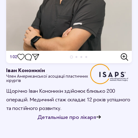
102
Відгуки
Іван Кононихін
Член Американської асоціації пластичних
Станьте першим хто залишить відгук.
хірургів
Щорічно Іван Кононихін здійснює близько 200
операцій. Медичний стаж складає 12 років успішного
та постійного розвитку.
Детальніше про лікаря