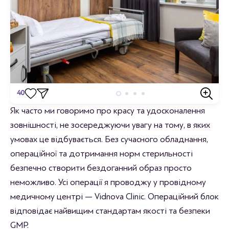
40
Відгуки
Як часто ми говоримо про красу та удосконалення
зовнішності, не зосереджуючи увагу на тому, в яких
Станьте першим хто залишить відгук.
умовах це відбувається. Без сучасного обладнання,
операційної та дотримання норм стерильності
безпечно створити бездоганний образ просто
неможливо. Усі операції я проводжу у провідному
медичному центрі — Vidnova Clinic. Операційний блок
відповідає найвищим стандартам якості та безпеки
GMP.