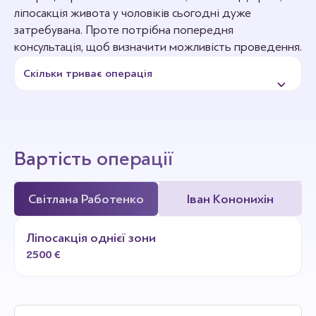
ліпосакція живота у чоловіків сьогодні дуже
затребувана. Проте потрібна попередня
консультація, щоб визначити можливість проведення.
Скільки триває операція
Тривалість від 30 хвилин до 1,5 години, залежно від
обсягу. На очній консультації пластичний хірург зможе
визначити потрібний час.
Вартість операції
Світлана Работенко
Іван Кононихін
Ліпосакція однієї зони
2500 €