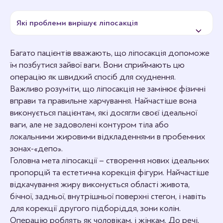
Які проблеми вирішує ліпосакція
Багато пацієнтів вважають, що ліпосакція допоможе
їм позбутися зайвої ваги. Вони сприймають цю
операцію як швидкий спосіб для схуднення.
Важливо розуміти, що ліпосакція не замінює фізичні
вправи та правильне харчування. Найчастіше вона
виконується пацієнтам, які досягли своєї ідеальної
ваги, але не задоволені контуром тіла або
локальними жировими відкладеннями в пробемних
зонах-«депо».
Головна мета ліпосакції – створення нових ідеальних
пропорцій та естетична корекція фігури. Найчастіше
відкачування жиру виконується області живота,
бічної, задньої, внутрішньої поверхні стегон, і навіть
для корекції другого підборіддя, зони колін.
Операцію роблять як чоловікам, і жінкам. До речі,