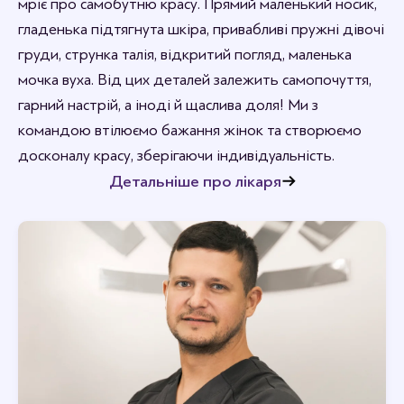
мріє про самобутню красу. Прямий маленький носик,
гладенька підтягнута шкіра, привабливі пружні дівочі
груди, струнка талія, відкритий погляд, маленька
мочка вуха. Від цих деталей залежить самопочуття,
гарний настрій, а іноді й щаслива доля! Ми з
командою втілюємо бажання жінок та створюємо
досконалу красу, зберігаючи індивідуальність.
Детальніше про лікаря