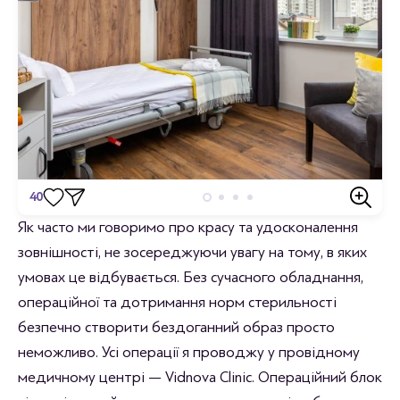
40
Відгуки
Як часто ми говоримо про красу та удосконалення
зовнішності, не зосереджуючи увагу на тому, в яких
Станьте першим хто залишить відгук.
умовах це відбувається. Без сучасного обладнання,
операційної та дотримання норм стерильності
безпечно створити бездоганний образ просто
неможливо. Усі операції я проводжу у провідному
медичному центрі — Vidnova Clinic. Операційний блок