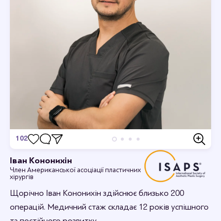
102
Відгуки
Іван Кононихін
Член Американської асоціації пластичних
Станьте першим хто залишить відгук.
хірургів
Щорічно Іван Кононихін здійснює близько 200
операцій. Медичний стаж складає 12 років успішного
та постійного розвитку.