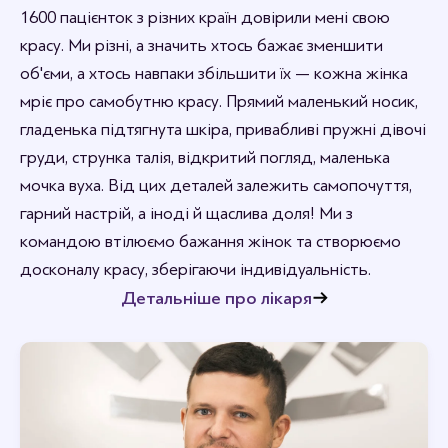
1600 пацієнток з різних країн довірили мені свою
красу. Ми різні, а значить хтось бажає зменшити
об'єми, а хтось навпаки збільшити їх — кожна жінка
мріє про самобутню красу. Прямий маленький носик,
гладенька підтягнута шкіра, привабливі пружні дівочі
груди, струнка талія, відкритий погляд, маленька
мочка вуха. Від цих деталей залежить самопочуття,
гарний настрій, а іноді й щаслива доля! Ми з
командою втілюємо бажання жінок та створюємо
досконалу красу, зберігаючи індивідуальність.
Детальніше про лікаря