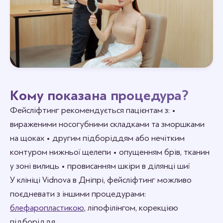
Кому показана процедура?
Фейсліфтинг рекомендується пацієнтам з:
•
вираженими носогубними складками та зморшками
на щоках
• другим підборіддям або нечітким
контуром нижньої щелепи
• опущенням брів, тканин
у зоні вилиць
• провисанням шкіри в ділянці шиї
У клініці Vidnova в Дніпрі, фейсліфтинг можливо
поєднeвати з іншими процедурами:
блефаропластикою
, ліпофілінгом, корекцією
підборіддя.