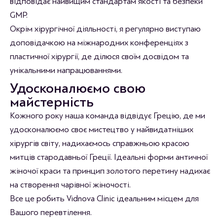
відповідає найвищим стандартам якості та безпеки
GMP.
Окрім хірургічної діяльності, я регулярно виступаю
доповідачкою на міжнародних конференціях з
пластичної хірургії, де ділюся своїм досвідом та
унікальними напрацюваннями.
Удосконалюємо свою
майстерність
Кожного року наша команда відвідує Грецію, де ми
удосконалюємо своє мистецтво у найвидатніших
хірургів світу, надихаємось справжньою красою
митців стародавньої Греції. Ідеальні форми античної
жіночої краси та принцип золотого перетину надихає
на створення чарівної жіночості.
Все це робить Vidnova Clinic ідеальним місцем для
Вашого перевтілення.