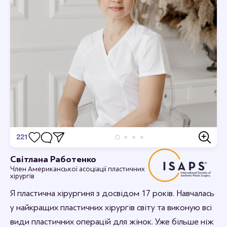
221
Відгуки
Світлана Работенко
Член Американської асоціації пластичних
Дивовижно, я в захваті.
хірургів
12-09-2023 16:44
rabotenkosvitlana
Я пластична хірургиня з досвідом 17 років. Навчалась
Рада, що вам сподобалось.
у найкращих пластичних хірургів світу та виконую всі
види пластичних операцій для жінок. Уже більше ніж