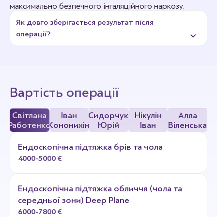
максимально безпечного інгаляційного наркозу.
Тривалість операції – до 3 годин.
Як довго зберігається результат після
операції?
На тривалість результату операції впливають такі
фактори:
вік пацієнта
Вартість операції
доопераційний стан шкіри
наявність шкідливих звичок
Світлана
Іван
Сидорчук
Нікулін
Алла
Работенко
Кононихін
Юрій
Іван
Віленська
дотримання лікарських рекомендацій.
Повторна підтяжка овалу може бути проведена
Ендоскопічна підтяжка брів та чола
через 15-20 років.
4000-5000 €
Ендоскопічна підтяжка обличчя (чола та
середньої зони) Deep Plane
6000-7800 €