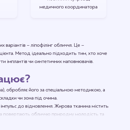
медичного координатора
х варіантів – ліпофілінг обличчя. Це –
ієнта. Метод ідеально підходить тим, хто хоче
ути імплантів чи синтетичних наповнювачів.
рацює?
на), обробляє його за спеціальною методикою, а
складки чи зона під очима.
й імпульс до відновлення. Жирова тканина містить
н та повертають обличчю природну молодість та