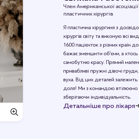
Член Американської асоціації
пластичних хірургів
Я пластична хірургиня з досвідо
хірургів світу та виконую всі в
1600 пацієнток з різних країн до
бажає зменшити об'єми, а хтось
самобутню красу. Прямий малень
привабливі пружні дівочі груди,
вуха. Від цих деталей залежить 
доля! Ми з командою втілюємо 
зберігаючи індивідуальність.
Детальніше про лікаря