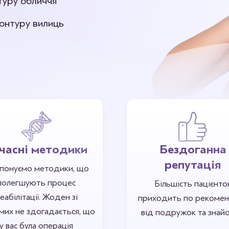
туру обличчя
онтуру вилиць
часні методики
Бездоганна
репутація
понуємо методики, що
полегшують процес
Більшість пацієнто
еабілітації. Жоден зі
приходить по рекомен
мих не здогадається, що
від подружок та знай
у вас була операція