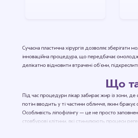
Сучасна пластична хірургія дозволяє зберігати мо
інноваційна процедура, що передбачає омолодже
делікатно відновити втрачені об’єми, підкреслит
Що та
Під час процедури лікар забирає жир із зони, де
потім вводить у ті частини обличчя, яким бракує 
Особливість ліпофілінгу — це не просто заповнен
стовбурові клітини, які стимулюють процеси рег
свіжість.