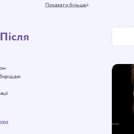
Показати більше
Після
ром
ідборіддю
ації
уки