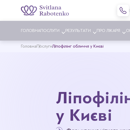
ГОЛОВНА
ПОСЛУГИ
РЕЗУЛЬТАТИ
ПРО ЛІКАРЯ
О
Головна
Послуги
Ліпофілінг обличчя у Києві
Блефаропластика
Збільше
Підтяжка обличчя
Зменше
Ендоскопічна підтяжка
Підтяж
обличчя
Ліпофілі
Корекці
Ринопластика
Ліпофіл
Отопластика
у Києві
Заміна 
Корекція клаповухості
Видален
Пластика підборіддя