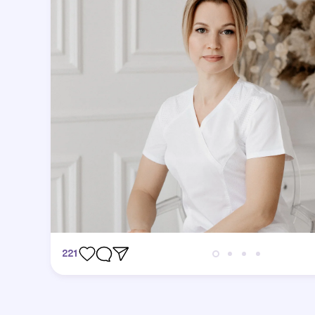
221
Відгуки
Дивовижно, я в захваті.