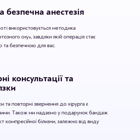
а безпечна анестезія
боті використовується методика
озного сну», завдяки якій операція стає
 та безпечною для вас.
ні консультації та
язки
зки та повторні звернення до хірурга є
ими. Також ми надаємо у подарунок бандаж
т компресійної білизни, залежно від виду