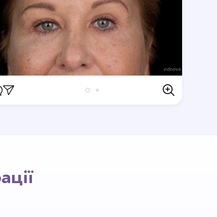
Відгуки
першим хто залишить відгук.
ації