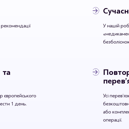
Сучасн
ь рекомендації
У нашій ро
«медикамент
безболісною
 та
Повтор
перев’
р європейського
Усі перев’я
вести 1 день.
безкоштовн
або комплек
операції.