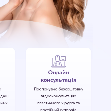
Онлайн
консультація
к
Пропонуємо безкоштовну
дації
відеоконсультацію
омих
пластичного хірурга та
постійний супровід