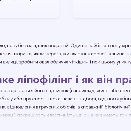
лодість без складних операцій. Один із найбільш популярни
ння шкіри, шляхом пересадки власної жирової тканини пац
и вилиці, зробити овал обличчя чіткішим і при цьому уникн
ке ліпофілінг і як він п
 спостерігається його надлишок (наприклад, живіт або стег
об’єму або пружності: щоки, вилиці, підборіддя, носогубні 
ня, відновлення втрачених об’ємів, а справжній біологічни
енерації, покращують еластичність шкіри, вирівнюють то