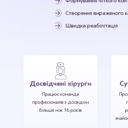
Формування чіткого кон
Платизмопластика
Створення вираженого к
Швидка реабілітація
Досвідчені хірурги
Су
Працює команда
Про
професіоналів з досвідом
більше ніж 16 років
р
знайо