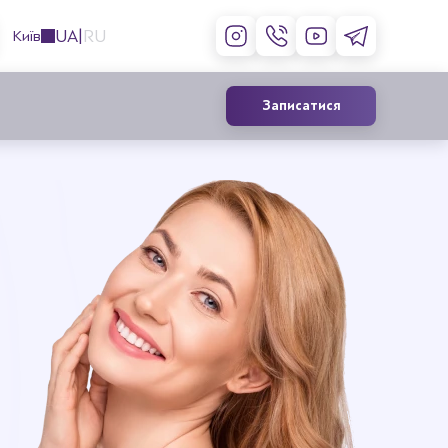
UA
RU
Київ
Записатися
Контурна пластика обличчя
філерами
Інʼєкції ботоксу
Збільшення та корекція губ
Лікування гіпергідрозу