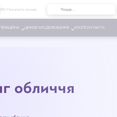
080 Показати номер
ПЕРАЦІЙНА
ЦІНИ
3D МОДЕЛЮВАННЯ
БЛОГ
КОНТАКТИ
ння грудей
Абдомінопластика
ння грудей
Ліпосакція
ка грудей
Видалення шийного горба
нг обличчя
я асиметрії грудей
Інтимна пластика
інг грудей
Пластика ніг
грудних імплантів
ня грудних імплантів