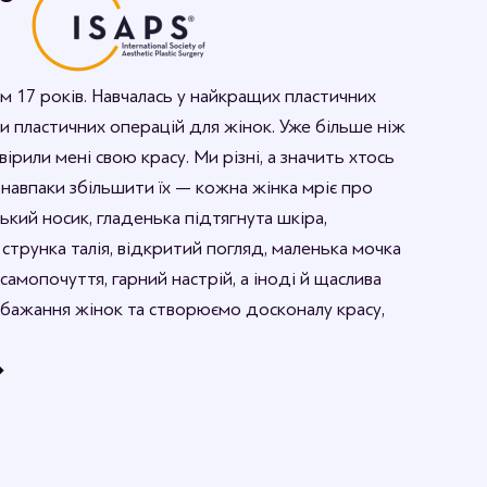
м 17 років. Навчалась у найкращих пластичних
иди пластичних операцій для жінок. Уже більше ніж
вірили мені свою красу. Ми різні, а значить хтось
 навпаки збільшити їх — кожна жінка мріє про
кий носик, гладенька підтягнута шкіра,
 струнка талія, відкритий погляд, маленька мочка
самопочуття, гарний настрій, а іноді й щаслива
бажання жінок та створюємо досконалу красу,