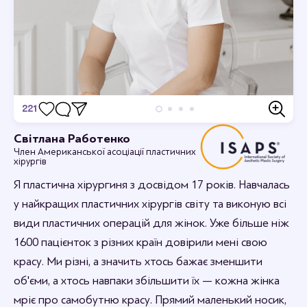
221
Відгуки
Світлана Работенко
Член Американської асоціації пластичних
Дивовижно, я в захваті.
хірургів
12-09-2023 16:44
rabotenkosvitlana
Я пластична хірургиня з досвідом 17 років. Навчалась
Рада, що вам сподобалось.
у найкращих пластичних хірургів світу та виконую всі
види пластичних операцій для жінок. Уже більше ніж
1600 пацієнток з різних країн довірили мені свою
красу. Ми різні, а значить хтось бажає зменшити
об'єми, а хтось навпаки збільшити їх — кожна жінка
мріє про самобутню красу. Прямий маленький носик,