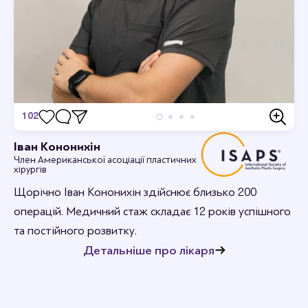
102
Відгуки
Іван Кононихін
Член Американської асоціації пластичних
Станьте першим хто залишить відгук.
хірургів
Щорічно Іван Кононихін здійснює близько 200
операцій. Медичний стаж складає 12 років успішного
та постійного розвитку.
Детальніше про лікаря