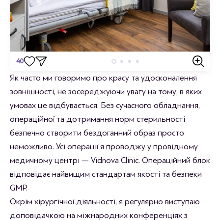
40
Відгуки
Як часто ми говоримо про красу та удосконалення
зовнішності, не зосереджуючи увагу на тому, в яких
Станьте першим хто залишить відгук.
умовах це відбувається. Без сучасного обладнання,
операційної та дотримання норм стерильності
безпечно створити бездоганний образ просто
неможливо. Усі операції я проводжу у провідному
медичному центрі — Vidnova Clinic. Операційний блок
відповідає найвищим стандартам якості та безпеки
GMP.
Окрім хірургічної діяльності, я регулярно виступаю
доповідачкою на міжнародних конференціях з