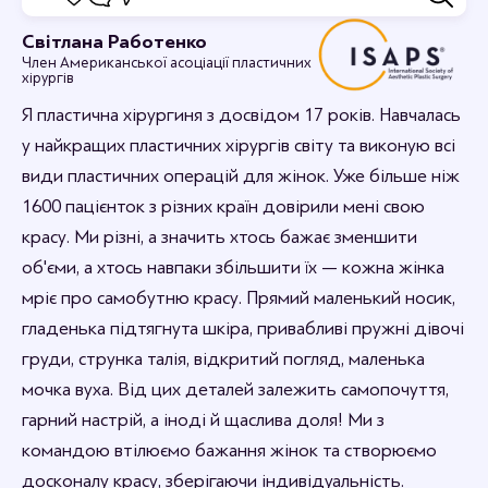
Відгуки
Світлана Работенко
Член Американської асоціації пластичних
Дивовижно, я в захваті.
хірургів
12-09-2023 16:44
rabotenkosvitlana
Я пластична хірургиня з досвідом 17 років. Навчалась
Рада, що вам сподобалось.
у найкращих пластичних хірургів світу та виконую всі
види пластичних операцій для жінок. Уже більше ніж
1600 пацієнток з різних країн довірили мені свою
красу. Ми різні, а значить хтось бажає зменшити
об'єми, а хтось навпаки збільшити їх — кожна жінка
мріє про самобутню красу. Прямий маленький носик,
гладенька підтягнута шкіра, привабливі пружні дівочі
груди, струнка талія, відкритий погляд, маленька
мочка вуха. Від цих деталей залежить самопочуття,
гарний настрій, а іноді й щаслива доля! Ми з
командою втілюємо бажання жінок та створюємо
досконалу красу, зберігаючи індивідуальність.