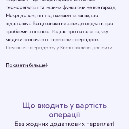
терморегуляції та іншими функціями не все гаразд.
Мокрі долоні, піт під пахвами та запах, що
відштовхує. Всі ці ознаки не завжди свідчать про
проблеми з гігієною. Радше про патологію, яку
медики позначають терміном гіпергідроз.
Лікування гіпергідрозу у Києві важливо довірити
професіоналам, які позбавлять вас цього
неприємного явища та повернуть впевненість у собі.
Показати більше
Зробити це можливо з допомогою препарату
Диспорт, який у найкоротші терміни позбавить вас
надокучливих симптомів.
Що входить у вартість
операції
Без жодних додаткових переплат!