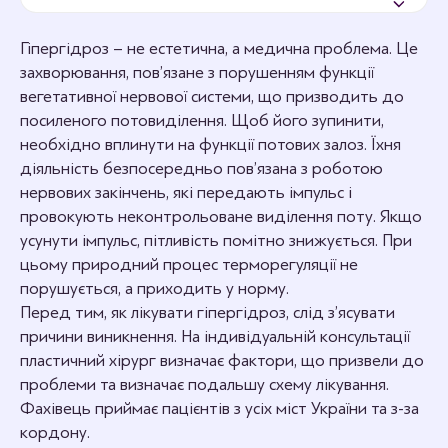
Гіпергідроз – не естетична, а медична проблема. Це
захворювання, пов’язане з порушенням функції
вегетативної нервової системи, що призводить до
посиленого потовиділення. Щоб його зупинити,
необхідно вплинути на функції потових залоз. Їхня
діяльність безпосередньо пов’язана з роботою
нервових закінчень, які передають імпульс і
провокують неконтрольоване виділення поту. Якщо
усунути імпульс, пітливість помітно знижується. При
цьому природний процес терморегуляції не
порушується, а приходить у норму.
Перед тим, як лікувати гіпергідроз, слід з’ясувати
причини виникнення. На індивідуальній консультації
пластичний хірург визначає фактори, що призвели до
проблеми та визначає подальшу схему лікування.
Фахівець приймає пацієнтів з усіх міст України та з-за
кордону.