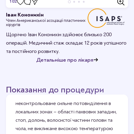
102
Відгуки
Іван Кононихін
Член Американської асоціації пластичних
Станьте першим хто залишить відгук.
хірургів
Щорічно Іван Кононихін здійснює близько 200
операцій. Медичний стаж складає 12 років успішного
та постійного розвитку.
Детальніше про лікаря
Показання до процедури
неконтрольоване сильне потовиділення в
локальних зонах – області пахвових западин,
стоп, долонь, волосистої частини голови та
чола, не викликане високою температурою