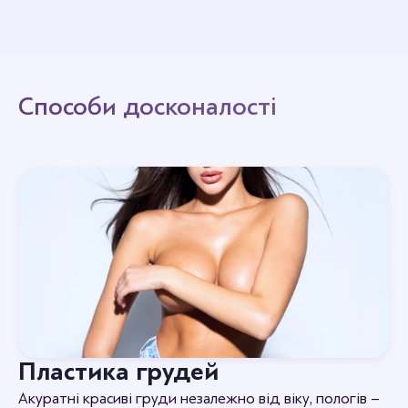
Способи досконалості
Пластика грудей
Акуратні красиві груди незалежно від віку, пологів –