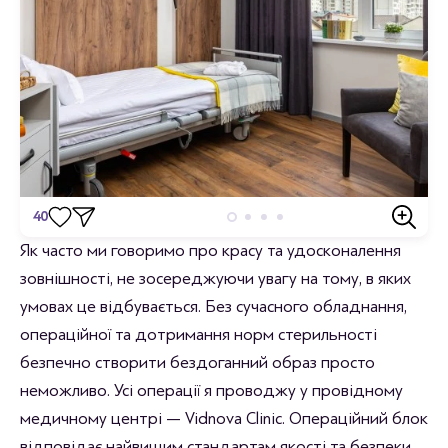
40
Відгуки
Як часто ми говоримо про красу та удосконалення
зовнішності, не зосереджуючи увагу на тому, в яких
Станьте першим хто залишить відгук.
умовах це відбувається. Без сучасного обладнання,
операційної та дотримання норм стерильності
безпечно створити бездоганний образ просто
неможливо. Усі операції я проводжу у провідному
медичному центрі — Vidnova Clinic. Операційний блок
відповідає найвищим стандартам якості та безпеки