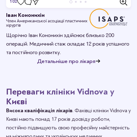
102
Відгуки
Іван Кононихін
Член Американської асоціації пластичних
Станьте першим хто залишить відгук.
хірургів
Щорічно Іван Кононихін здійснює близько 200
операцій. Медичний стаж складає 12 років успішного
та постійного розвитку.
Детальніше про лікаря
Переваги клініки Vidnova у
Києві
Висока кваліфікація лікарів
. Фахівці клініки Vidnova у
Києві мають понад 17 років досвіду роботи,
постійно підвищують свою професійну майстерність
на міжнародних та українських медичних