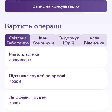
Запис на консультацію
Вартість операції
Світлана
Іван
Сидорчук
Алла
Работенко
Кононихін
Юрій
Віленська
Мамопластика
6000-9000 €
Підтяжка грудей по ареолі
4000 €
Ліпофілінг грудей
3000 €