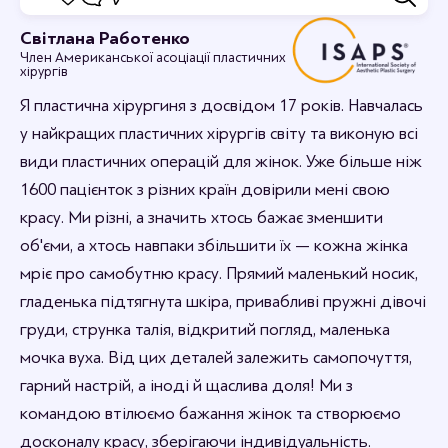
Відгуки
Світлана Работенко
Член Американської асоціації пластичних
Дивовижно, я в захваті.
хірургів
12-09-2023 16:44
rabotenkosvitlana
Я пластична хірургиня з досвідом 17 років. Навчалась
Рада, що вам сподобалось.
у найкращих пластичних хірургів світу та виконую всі
види пластичних операцій для жінок. Уже більше ніж
1600 пацієнток з різних країн довірили мені свою
красу. Ми різні, а значить хтось бажає зменшити
об'єми, а хтось навпаки збільшити їх — кожна жінка
мріє про самобутню красу. Прямий маленький носик,
гладенька підтягнута шкіра, привабливі пружні дівочі
груди, струнка талія, відкритий погляд, маленька
мочка вуха. Від цих деталей залежить самопочуття,
гарний настрій, а іноді й щаслива доля! Ми з
командою втілюємо бажання жінок та створюємо
досконалу красу, зберігаючи індивідуальність.