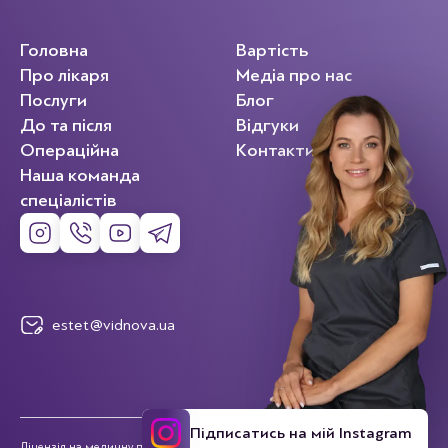
Головна
Вартість
Про лікаря
Медіа про нас
Послуги
Блог
До та після
Відгуки
Операційна
Контакти
Наша команда
спеціалістів
estet@vidnova.ua
Підписатись на мій Instagram
Ліцензія на медичну практику МОЗ №2070