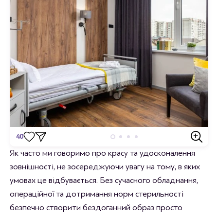
40
Відгуки
Як часто ми говоримо про красу та удосконалення
зовнішності, не зосереджуючи увагу на тому, в яких
Станьте першим хто залишить відгук.
умовах це відбувається. Без сучасного обладнання,
операційної та дотримання норм стерильності
безпечно створити бездоганний образ просто