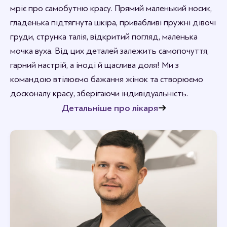
мріє про самобутню красу. Прямий маленький носик,
гладенька підтягнута шкіра, привабливі пружні дівочі
груди, струнка талія, відкритий погляд, маленька
мочка вуха. Від цих деталей залежить самопочуття,
гарний настрій, а іноді й щаслива доля! Ми з
командою втілюємо бажання жінок та створюємо
досконалу красу, зберігаючи індивідуальність.
Детальніше про лікаря