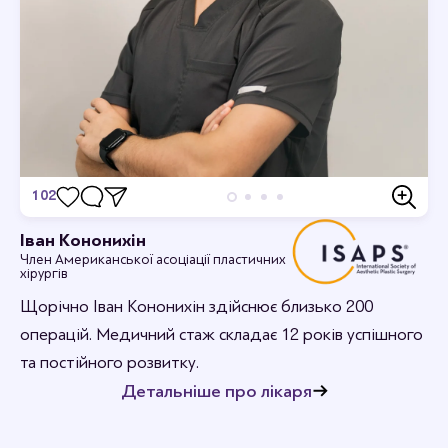
102
Відгуки
Іван Кононихін
Член Американської асоціації пластичних
Станьте першим хто залишить відгук.
хірургів
Щорічно Іван Кононихін здійснює близько 200
операцій. Медичний стаж складає 12 років успішного
та постійного розвитку.
Детальніше про лікаря