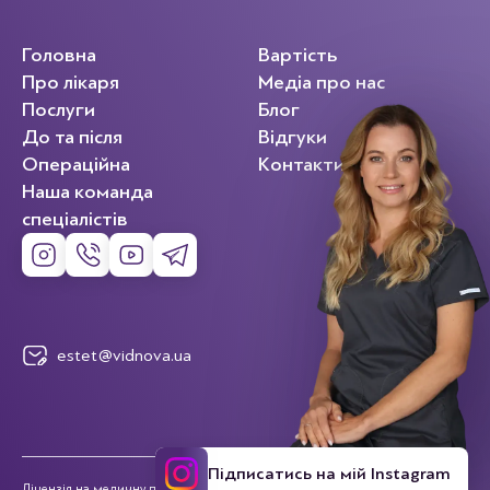
Головна
Вартість
Про лікаря
Медіа про нас
Послуги
Блог
До та після
Відгуки
Операційна
Контакти
Наша команда
спеціалістів
estet@vidnova.ua
Підписатись на мій Instagram
Ліцензія на медичну практику МОЗ №2070