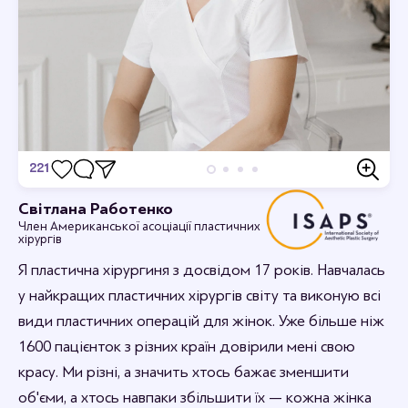
221
Відгуки
Світлана Работенко
Член Американської асоціації пластичних
Дивовижно, я в захваті.
хірургів
12-09-2023 16:44
rabotenkosvitlana
Я пластична хірургиня з досвідом 17 років. Навчалась
Рада, що вам сподобалось.
у найкращих пластичних хірургів світу та виконую всі
види пластичних операцій для жінок. Уже більше ніж
1600 пацієнток з різних країн довірили мені свою
красу. Ми різні, а значить хтось бажає зменшити
об'єми, а хтось навпаки збільшити їх — кожна жінка