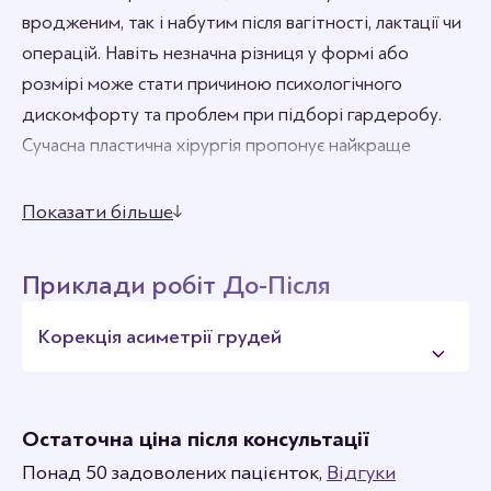
вродженим, так і набутим після вагітності, лактації чи
операцій. Навіть незначна різниця у формі або
розмірі може стати причиною психологічного
дискомфорту та проблем при підборі гардеробу.
Сучасна пластична хірургія пропонує найкраще
рішення – відновити симетрію грудей без втрати
природності з допомогою пластики.
Показати більше
Приклади робіт До-Після
Корекція асиметрії грудей
Остаточна ціна після консультації
Понад 50 задоволених пацієнток,
Відгуки