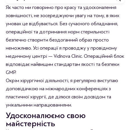
Відгуки
Як часто ми говоримо про красу та удосконалення
зовнішності, не зосереджуючи увагу на тому, в яких
Станьте першим хто залишить відгук.
умовах це відбувається. Без сучасного обладнання,
операційної та дотримання норм стерильності
безпечно створити бездоганний образ просто
неможливо. Усі операції я проводжу у провідному
медичному центрі — Vidnova Clinic. Операційний блок
відповідає найвищим стандартам якості та безпеки
GMP.
Окрім хірургічної діяльності, я регулярно виступаю
доповідачкою на міжнародних конференціях з
пластичної хірургії, де ділюся своїм досвідом та
унікальними напрацюваннями.
Удосконалюємо свою
майстерність