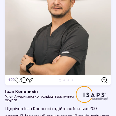
102
Відгуки
Іван Кононихін
Член Американської асоціації пластичних
Станьте першим хто залишить відгук.
хірургів
Щорічно Іван Кононихін здійснює близько 200
операцій. Медичний стаж складає 12 років успішного