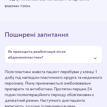
власним тілом.
Поширені запитання
Як проходить реабілітація після
абдомінопластики?
Після пластики живота пацієнт перебуває у клініці 1
добу під наглядом пластичного хірурга та медичного
персоналу. Йому призначаються знеболювальні
препарати та антибіотики. Протягом перших 24
годин післяопераційного періоду обов’язковим є
делікатний режим. Наступного дня пацієнта
виписують додому із рекомендаціями.