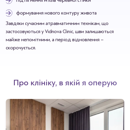
підтягнення м’язів черевної стінки
формування нового контуру живота
Завдяки сучасним атравматичним технікам, що
застосовуються у Vidnova Сlinic, шви залишаються
майже непомітними, а період відновлення –
скорочується.
Про клініку, в якій я оперую