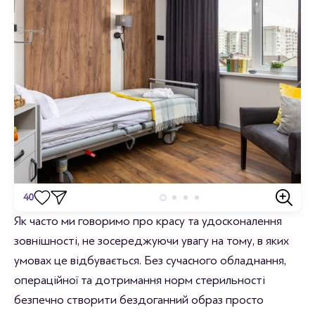
40
Відгуки
Як часто ми говоримо про красу та удосконалення
зовнішності, не зосереджуючи увагу на тому, в яких
Станьте першим хто залишить відгук.
умовах це відбувається. Без сучасного обладнання,
операційної та дотримання норм стерильності
безпечно створити бездоганний образ просто