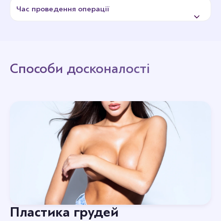
Час проведення операції
Пластика живота проводиться під загальною
анестезією. У клініці застосовується інгаляційний
наркоз на газі Севофлуран, який забезпечує легке
Способи досконалості
входження та вихід. Тривалість операції – 15-25
години. Час визначається обсягом втручання.
Пластика грудей