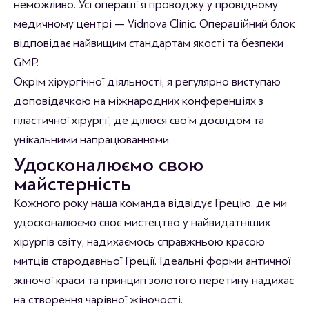
неможливо. Усі операції я проводжу у провідному
медичному центрі — Vidnova Clinic. Операційний блок
відповідає найвищим стандартам якості та безпеки
GMP.
Окрім хірургічної діяльності, я регулярно виступаю
доповідачкою на міжнародних конференціях з
пластичної хірургії, де ділюся своїм досвідом та
унікальними напрацюваннями.
Удосконалюємо свою
майстерність
Кожного року наша команда відвідує Грецію, де ми
удосконалюємо своє мистецтво у найвидатніших
хірургів світу, надихаємось справжньою красою
митців стародавньої Греції. Ідеальні форми античної
жіночої краси та принцип золотого перетину надихає
на створення чарівної жіночості.