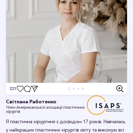
221
Відгуки
Світлана Работенко
Член Американської асоціації пластичних
Дивовижно, я в захваті.
хірургів
12-09-2023 16:44
rabotenkosvitlana
Я пластична хірургиня з досвідом 17 років. Навчалась
Рада, що вам сподобалось.
у найкращих пластичних хірургів світу та виконую всі