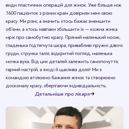
види пластичних операцій для жінок. Уже більше ніж
1600 пацієнток з різних країн довірили мені свою
красу. Ми різні, а значить хтось бажає зменшити
об'єми, а хтось навпаки збільшити їх — кожна жінка
мріє про самобутню красу. Прямий маленький носик,
гладенька підтягнута шкіра, привабливі пружні дівочі
груди, струнка талія, відкритий погляд, маленька
мочка вуха. Від цих деталей залежить самопочуття,
гарний настрій, а іноді й щаслива доля! Ми з
командою втілюємо бажання жінок та створюємо
досконалу красу, зберігаючи індивідуальність.
Детальніше про лікаря