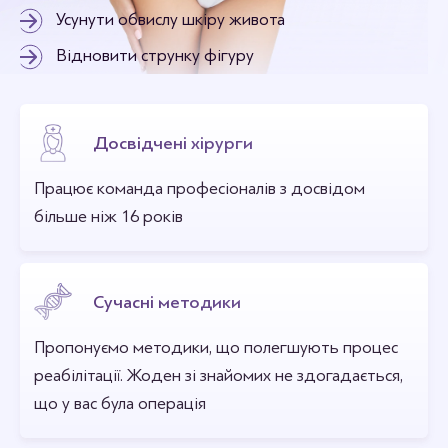
Усунути обвислу шкіру живота
Відновити струнку фігуру
Досвідчені хірурги
Працює команда професіоналів з досвідом
більше ніж 16 років
Сучасні методики
Пропонуємо методики, що полегшують процес
реабілітації. Жоден зі знайомих не здогадається,
що у вас була операція