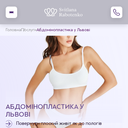
Головна
Послуги
Абдомінопластика у Львові
АБДОМІНОПЛАСТИКА У
ЛЬВОВІ
Повернути плоский живіт як до пологів