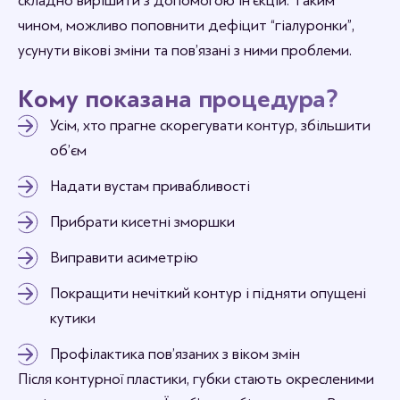
складно вирішити з допомогою ін’єкцій. Таким
чином, можливо поповнити дефіцит “гіалуронки”,
усунути вікові зміни та пов’язані з ними проблеми.
Кому показана процедура?
Усім, хто прагне скорегувати контур, збільшити
об’єм
Надати вустам привабливості
Прибрати кисетні зморшки
Виправити асиметрію
Покращити нечіткий контур і підняти опущені
кутики
Профілактика пов’язаних з віком змін
Після контурної пластики, губки стають окресленими