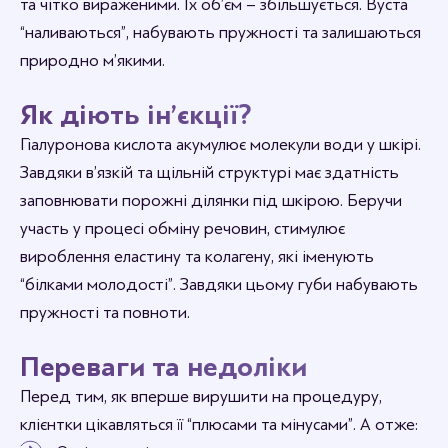
та чітко вираженими. Їх об’єм – збільшується. Вуста
“наливаються”, набувають пружності та залишаються
природно м’якими.
Як діють ін’єкції?
Гіалуронова кислота акумулює молекули води у шкірі.
Завдяки в’язкій та щільній структурі має здатність
заповнювати порожні ділянки під шкірою. Беручи
участь у процесі обміну речовин, стимулює
вироблення еластину та колагену, які іменують
“білками молодості”. Завдяки цьому губи набувають
пружності та повноти.
Переваги та недоліки
Перед тим, як вперше вирушити на процедуру,
клієнтки цікавляться її “плюсами та мінусами”. А отже: