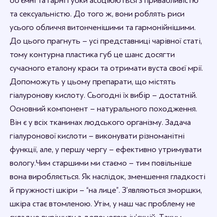
об’ємні та гарні губки асоціюються з привабливістю
та сексуальністю. До того ж, вони роблять риси
усього обличчя витонченішими та гармонійнішими.
До цього прагнуть – усі представниці чарівної статі,
тому контурна пластика губ це шанс досягти
сучасного еталону краси та отримати вуста своєї мрії.
Допоможуть у цьому препарати, що містять
гіалуронову кислоту. Сьогодні їх вибір – достатній.
Основний компонент – натурального походження.
Він є у всіх тканинах людського організму. Задача
гіалуронової кислоти – виконувати різноманітні
функції, але, у першу чергу – ефективно утримувати
вологу. Чим старшими ми стаємо – тим повільніше
вона виробляється. Як наслідок, зменшення гладкості
й пружності шкіри – “на лице”. З’являються зморшки,
шкіра стає втомленою. Утім, у наш час проблему не