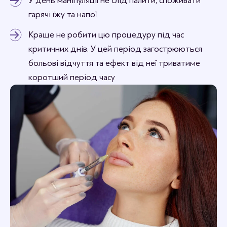
У день маніпуляції не слід палити, споживати
гарячі їжу та напої
Краще не робити цю процедуру під час
критичних днів. У цей період загострюються
больові відчуття та ефект від неї триватиме
коротший період часу