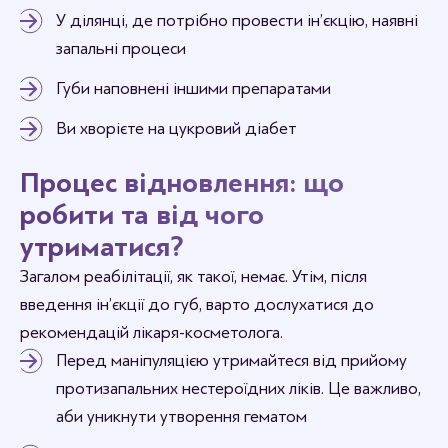
У ділянці, де потрібно провести ін’єкцію, наявні
запальні процеси
Губи наповнені іншими препаратами
Ви хворієте на цукровий діабет
Процес відновлення: що
робити та від чого
утриматися?
Загалом реабілітації, як такої, немає. Утім, після
введення ін’єкції до губ, варто дослухатися до
рекомендацій лікаря-косметолога.
Перед маніпуляцією утримайтеся від прийому
протизапальних нестероїдних ліків. Це важливо,
аби уникнути утворення гематом