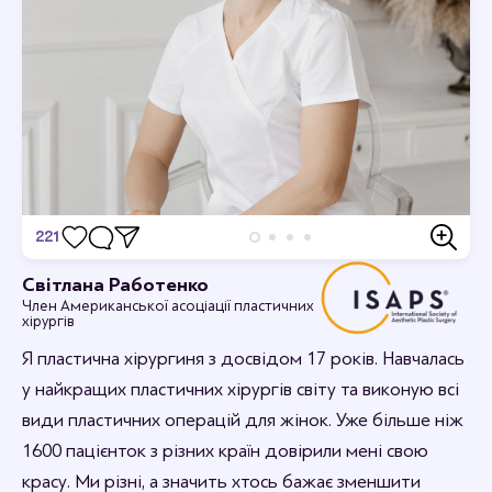
221
Відгуки
Світлана Работенко
Член Американської асоціації пластичних
Дивовижно, я в захваті.
хірургів
12-09-2023 16:44
rabotenkosvitlana
Я пластична хірургиня з досвідом 17 років. Навчалась
Рада, що вам сподобалось.
у найкращих пластичних хірургів світу та виконую всі
види пластичних операцій для жінок. Уже більше ніж
1600 пацієнток з різних країн довірили мені свою
красу. Ми різні, а значить хтось бажає зменшити