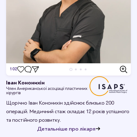
102
Відгуки
Іван Кононихін
Член Американської асоціації пластичних
Станьте першим хто залишить відгук.
хірургів
Щорічно Іван Кононихін здійснює близько 200
операцій. Медичний стаж складає 12 років успішного
та постійного розвитку.
Детальніше про лікаря