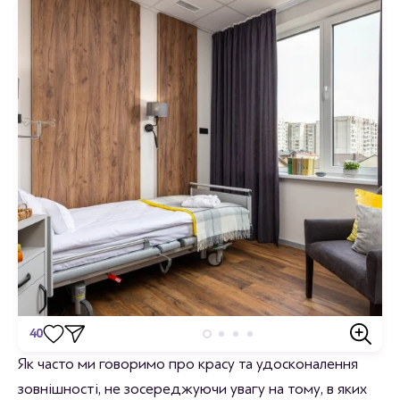
40
Відгуки
Як часто ми говоримо про красу та удосконалення
зовнішності, не зосереджуючи увагу на тому, в яких
Станьте першим хто залишить відгук.