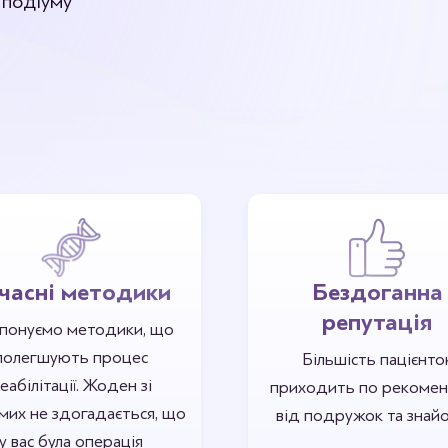
 подіуму
ня грудних імплантів
часні методики
Бездоганна
репутація
понуємо методики, що
полегшують процес
Більшість пацієнто
еабілітації. Жоден зі
приходить по рекомен
мих не здогадається, що
від подружок та знай
у вас була операція