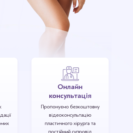
Онлайн
консультація
к
Пропонуємо безкоштовну
дації
відеоконсультацію
омих
пластичного хірурга та
постійний супровід