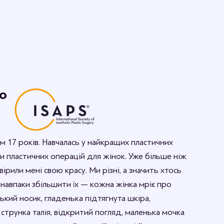
о
м 17 років. Навчалась у найкращих пластичних
иди пластичних операцій для жінок. Уже більше ніж
вірили мені свою красу. Ми різні, а значить хтось
 навпаки збільшити їх — кожна жінка мріє про
кий носик, гладенька підтягнута шкіра,
 струнка талія, відкритий погляд, маленька мочка