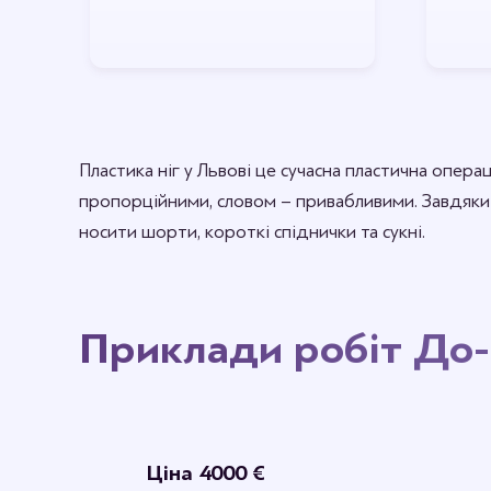
Пластика ніг у Львові це сучасна пластична опера
пропорційними, словом – привабливими. Завдяки 
носити шорти, короткі спіднички та сукні.
Приклади робіт До-
Ціна 4000 €