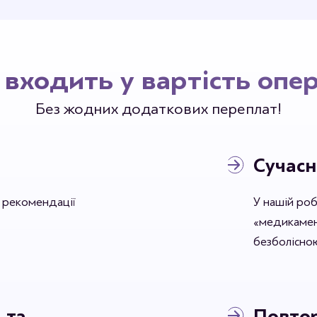
Станьте 
входить у вартість опер
Без жодних додаткових переплат!
Сучасн
ь рекомендації
У нашій ро
«медикамент
безболісною
 та
Повтор