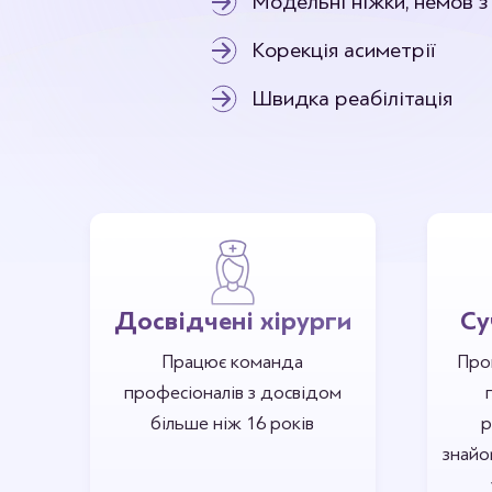
Модельні ніжки, немов з
Корекція клаповухості
Видален
Отопластика
Корекція асиметрії
Швидка реабілітація
Досвідчені хірурги
Су
Працює команда
Про
професіоналів з досвідом
більше ніж 16 років
р
знайо