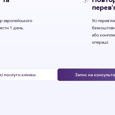
перев’
р європейського
Усі перев’я
вести 1 день.
безкоштовн
або комплек
операції.
сі послуги клініки
Запис на консульт