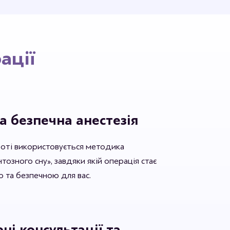
першим хто залишить відгук.
ації
а безпечна анестезія
боті використовується методика
озного сну», завдяки якій операція стає
 та безпечною для вас.
ні консультації та