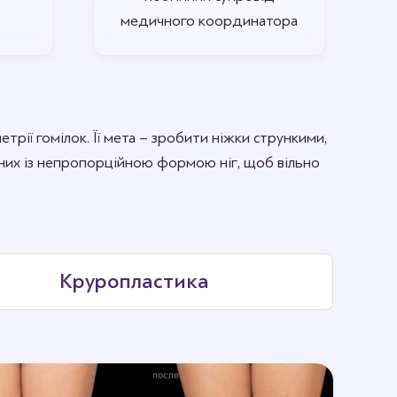
медичного координатора
трії гомілок. Її мета – зробити ніжки стрункими,
аних із непропорційною формою ніг, щоб вільно
Круропластика