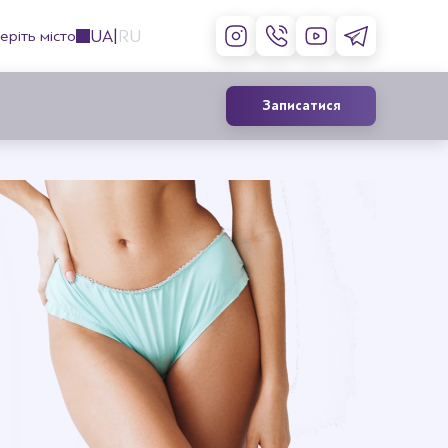
UA
RU
еріть місто
Записатися
Контурна пластика обличчя
філерами
Ін’єкції ботоксу
Корекція губ
Лікування гіпергідрозу