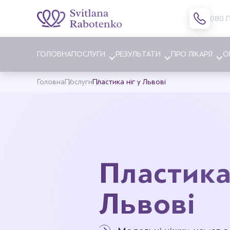
080 
ГОЛОВНА
ПОСЛУГИ
РЕЗУЛЬТАТИ
ПРО ЛІКАРЯ
О
Головна
Послуги
Пластика ніг у Львові
Блефаропластика
Збільше
Ендоскопічна підтяжка брів
Зменше
Підтяжка обличчя та шиї
Підтяж
Пластика 
Платизмопластика (підтяжка
Корекці
шиї)
Корекці
Ринопластика
Львові
Ліпофіл
Ліпофілінг обличчя
Лікуван
Пластика підборіддя
Заміна 