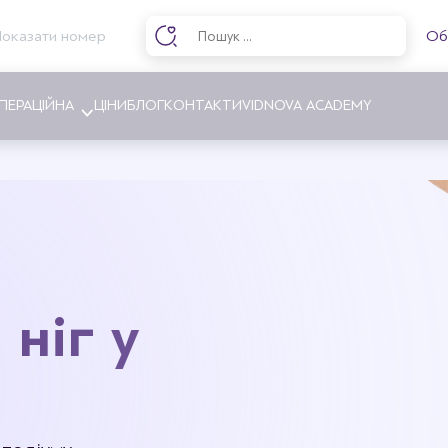
Показати номер
Об
ПЕРАЦІЙНА
ЦІНИ
БЛОГ
КОНТАКТИ
VIDNOVA ACADEMY
ння грудей
Абдомінопластика
ння грудей
Ліпосакція
ка грудей
Інтимна пластика
ніг у
я соска та ареоли
Пластика ніг
я асиметрії грудей
інг грудей
ня гінекомастії
грудних імплантів