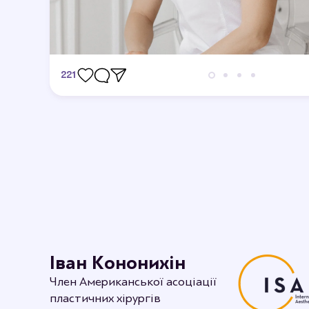
221
Відгуки
Дивовижно, я в захваті.
12-09-2023 16:44
rabotenkosvitlana
Рада, що вам сподобалось.
Іван Кононихін
Член Американської асоціації
пластичних хірургів