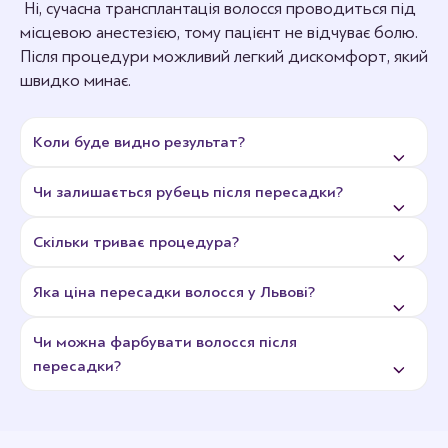
Ні, сучасна трансплантація волосся проводиться під
місцевою анестезією, тому пацієнт не відчуває болю.
Після процедури можливий легкий дискомфорт, який
швидко минає.
Коли буде видно результат?
Чи залишається рубець після пересадки?
Перші зміни помітні вже через 3–4 місяці, але
остаточний ефект оцінюють через 10 місяців або рік,
Скільки триває процедура?
коли волосся повністю приживається та починає
Ні. Метод FUE, який застосовують під час
активно рости.
трансплантації, не передбачає розрізів чи швів, тому
Яка ціна пересадки волосся у Львові?
шкіра загоюється без слідів.
У середньому – від 4 до 7 годин, усе залежить від
кількості пересаджених графтів.
Чи можна фарбувати волосся після
Вартість визначається індивідуально, після
пересадки?
консультації. Вона залежить від площі облисіння,
густоти донорської зони та складності роботи.
Так, але лише після повного відновлення – зазвичай,