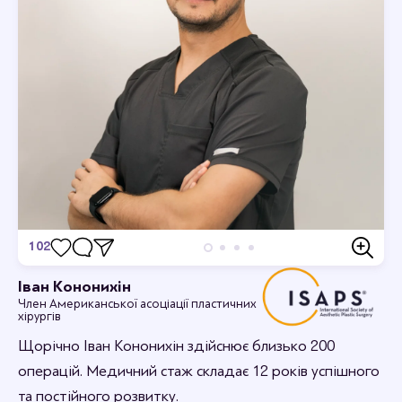
102
Відгуки
Іван Кононихін
Член Американської асоціації пластичних
Станьте першим хто залишить відгук.
хірургів
Щорічно Іван Кононихін здійснює близько 200
операцій. Медичний стаж складає 12 років успішного
та постійного розвитку.