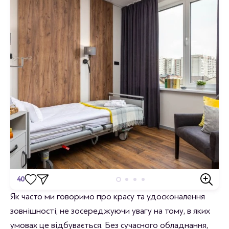
40
Відгуки
Як часто ми говоримо про красу та удосконалення
зовнішності, не зосереджуючи увагу на тому, в яких
Станьте першим хто залишить відгук.
умовах це відбувається. Без сучасного обладнання,