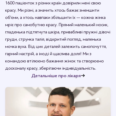
1600 пацієнток з різних країн довірили мені свою
красу. Ми різні, а значить хтось бажає зменшити
об'єми, а хтось навпаки збільшити їх — кожна жінка
мріє про самобутню красу. Прямий маленький носик,
гладенька підтягнута шкіра, привабливі пружні дівочі
груди, струнка талія, відкритий погляд, маленька
мочка вуха. Від цих деталей залежить самопочуття,
гарний настрій, а іноді й щаслива доля! Ми з
командою втілюємо бажання жінок та створюємо
досконалу красу, зберігаючи індивідуальність.
Детальніше про лікаря