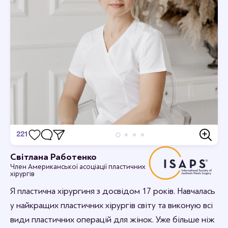
221
Відгуки
Світлана Работенко
Член Американської асоціації пластичних
Дивовижно, я в захваті.
хірургів
12-09-2023 16:44
rabotenkosvitlana
Я пластична хірургиня з досвідом 17 років. Навчалась
Рада, що вам сподобалось.
у найкращих пластичних хірургів світу та виконую всі
види пластичних операцій для жінок. Уже більше ніж