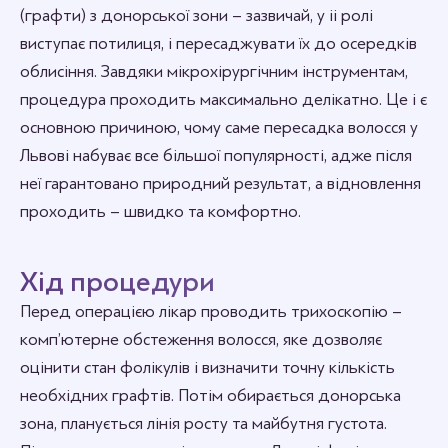
(графти) з донорської зони – зазвичай, у іі ролі
виступає потилиця, і пересаджувати їх до осередків
облисіння. Завдяки мікрохірургічним інструментам,
процедура проходить максимально делікатно. Це і є
основною причиною, чому саме пересадка волосся у
Львові набуває все більшої популярності, адже після
неї гарантовано природний результат, а відновлення
проходить – швидко та комфортно.
Хід процедури
Перед операцією лікар проводить трихоскопію –
комп’ютерне обстеження волосся, яке дозволяє
оцінити стан фолікулів і визначити точну кількість
необхідних графтів. Потім обирається донорська
зона, планується лінія росту та майбутня густота.