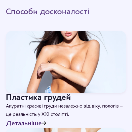
через 6–8 місяців. Нове волосся росте природно і
потребує звичайного догляду.
Способи досконалості
Пластика грудей
Акуратні красиві груди незалежно від віку, пологів –
це реальність у XXI столітті.
Детальніше