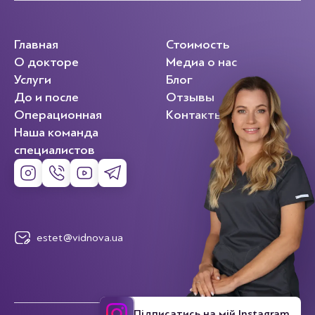
Главная
Стоимость
О докторе
Медиа о нас
Услуги
Блог
До и после
Отзывы
Операционная
Контакты
Наша команда
специалистов
estet@vidnova.ua
Підписатись на мій Instagram