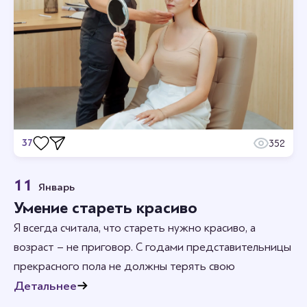
37
352
Отзывы
11
Январь
Станьте первым кто оставит отзыв.
Умение стареть красиво
Я всегда считала, что стареть нужно красиво, а
возраст – не приговор. С годами представительницы
прекрасного пола не должны терять свою
привлекательность.
Детальнее