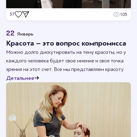
57
105
Отзывы
22
Январь
Станьте первым кто оставит отзыв.
Красота – это вопрос компромисса
Можно долго дискутировать на тему красоты, но у
каждого человека будет свое мнение и своя точка
зрения на этот счет. Все мы представляем красоту
по-своему. И это естественно.
Детальнее