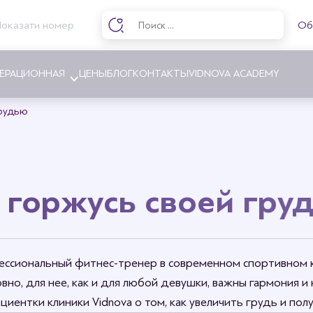
Показати номер
Об
ЕРАЦИОННАЯ
ЦЕНЫ
БЛОГ
КОНТАКТЫ
VIDNOVA ACADEMY
грудью
ние груди
Абдоминопластика
ние груди
Липосакция
и горжусь своей гру
а груди
Интимная пластика
ия соска и ареолы
Пластика ног
ия асимметрии груди
ссиональный фитнес-тренер в современном спортивном кл
инг груди
ловно, для нее, как и для любой девушки, важны гармония и
 гинекомастии
циентки клиники Vidnova о том, как увеличить грудь и пол
грудных имплантов