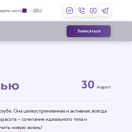
UA
RU
еріть місто
Записаться
Контурная пластика лица
филлерами
дью
30
Инъекции ботокса
August
Коррекция губ
Лечение гипергидроза
убе. Она целеустремленная и активная, всегда
 красота – сочетание идеального тела и
учить новую жизнь!