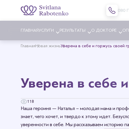
080 
ГЛАВНАЯ
УСЛУГИ
РЕЗУЛЬТАТЫ
О ДОКТОРЕ
ОП
Главная
Новая жизнь
Уверена в себе и горжусь своей 
Блефаропластика
Увеличе
Эндоскопическая подтяжка
Уменьше
Уверена в себе 
бровей
Подтяжк
Подтяжка лица и шеи
Коррекц
Платизмопластика (подтяжка
Коррекц
118
шеи)
Наша героиня — Наталья – молодая мама и профе
Липофил
Липофилинг лица
знает, чего хочет, и твердо к этому идет. Безус
Лечение
Пластика носа
уверенности в себе. Мы рассказываем историю па
Замена 