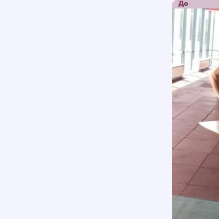
Отопластика
Удалени
Коррекция лопоухости
Пластика подбородка