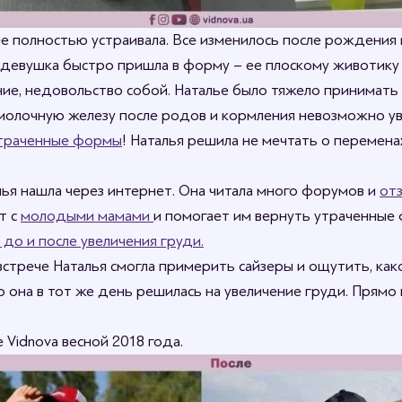
 ее полностью устраивала. Все изменилось после рождения
то девушка быстро пришла в форму – ее плоскому животику
ение, недовольство собой. Наталье было тяжело принимать 
о молочную железу после родов и кормления невозможно у
утраченные формы
! Наталья решила не мечтать о переменах
ья нашла через интернет. Она читала много форумов и
от
т с
молодыми мамами
и помогает им вернуть утраченные
до и после увеличения груди.
 встрече Наталья смогла примерить сайзеры и ощутить, ка
о она в тот же день решилась на увеличение груди. Прямо
Vidnova весной 2018 года.