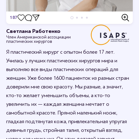
187
Отзывы
Светлана Работенко
Член Американской ассоциации
Станьте первым кто оставит отзыв.
пластических хирургов
Я пластический хирург с опытом более 17 лет.
Училась у лучших пластических хирургов мира и
выполняю все виды пластических операций для
женщин. Уже более 1600 пациенток из разных стран
доверили мне свою красоту. Мы разные, а значит,
кто-то желает уменьшить объемы, а кто-то
увеличить их — каждая женщина мечтает о
самобытной красоте. Прямой маленький носик,
гладкая подтянутая кожа, привлекательная упругая
девичья грудь, стройная талия, открытый взгляд,
маленькая мочка уха. От этих деталей зависит