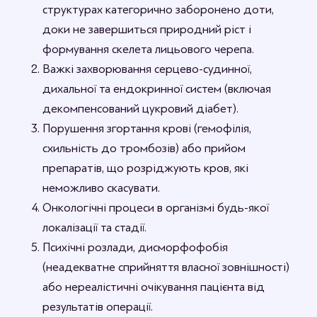
структурах категорично заборонено доти,
доки не завершиться природний ріст і
формування скелета лицьового черепа.
Важкі захворювання серцево-судинної,
дихальної та ендокринної систем (включая
декомпенсований цукровий діабет).
Порушення згортання крові (гемофілія,
схильність до тромбозів) або прийом
препаратів, що розріджують кров, які
неможливо скасувати.
Онкологічні процеси в організмі будь-якої
локалізації та стадії.
Психічні розлади, дисморфофобія
(неадекватне сприйняття власної зовнішності)
або нереалістичні очікування пацієнта від
результатів операції.