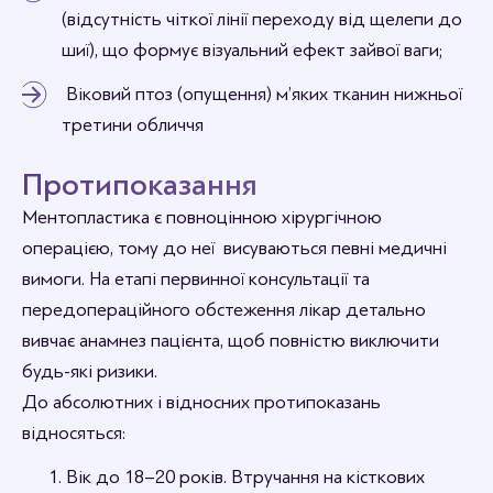
(відсутність чіткої лінії переходу від щелепи до
шиї), що формує візуальний ефект зайвої ваги;
Віковий птоз (опущення) м’яких тканин нижньої
третини обличчя
Протипоказання
Ментопластика є повноцінною хірургічною
операцією, тому до неї висуваються певні медичні
вимоги. На етапі первинної консультації та
передопераційного обстеження лікар детально
вивчає анамнез пацієнта, щоб повністю виключити
будь-які ризики.
До абсолютних і відносних протипоказань
відносяться:
Вік до 18–20 років. Втручання на кісткових