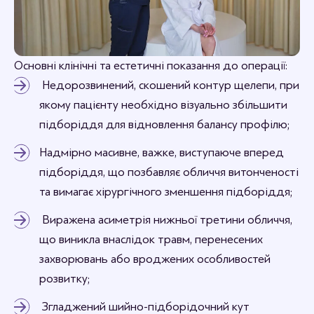
Основні клінічні та естетичні показання до операції:
Недорозвинений, скошений контур щелепи, при
якому пацієнту необхідно візуально збільшити
підборіддя для відновлення балансу профілю;
Надмірно масивне, важке, виступаюче вперед
підборіддя, що позбавляє обличчя витонченості
та вимагає хірургічного зменшення підборіддя;
Виражена асиметрія нижньої третини обличчя,
що виникла внаслідок травм, перенесених
захворювань або вроджених особливостей
розвитку;
Згладжений шийно-підборідочний кут