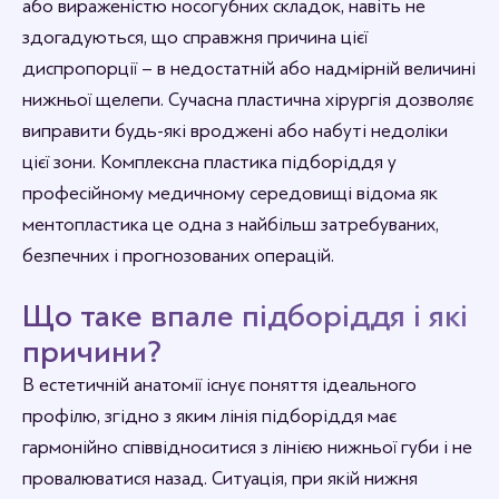
або вираженістю носогубних складок, навіть не
здогадуються, що справжня причина цієї
диспропорції – в недостатній або надмірній величині
нижньої щелепи. Сучасна пластична хірургія дозволяє
виправити будь-які вроджені або набуті недоліки
цієї зони. Комплексна пластика підборіддя у
професійному медичному середовищі відома як
ментопластика це одна з найбільш затребуваних,
безпечних і прогнозованих операцій.
Що таке впале підборіддя і які
причини?
В естетичній анатомії існує поняття ідеального
профілю, згідно з яким лінія підборіддя має
гармонійно співвідноситися з лінією нижньої губи і не
провалюватися назад. Ситуація, при якій нижня