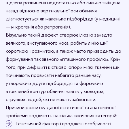
щелепа розвинена недостатньо або сильно зміщена
назад відносно вертикальної оси обличчя,
діагностується як маленьке підборіддя (у медицині
— мікрогенія або ретрогенія).
Візуально такий дефект створює ілюзію занадто
великого, виступаючого носа, робить лінію шиї
короткою і розмитою, а також часто призводить до
формування так званого «пташиного профілю». Крім
того, при дефіциті кісткової опори м’які тканини шиї
починають провисати набагато раніше часу,
утворюючи друге підборіддя та формуючи
втомлений контур обличчя навіть у молодих,
струнких людей, які не мають зайвої ваги.
Причини розвитку даної естетичної та анатомічної
проблеми поділяють на кілька ключових категорій:
Генетичний фактор і вроджені особливості.