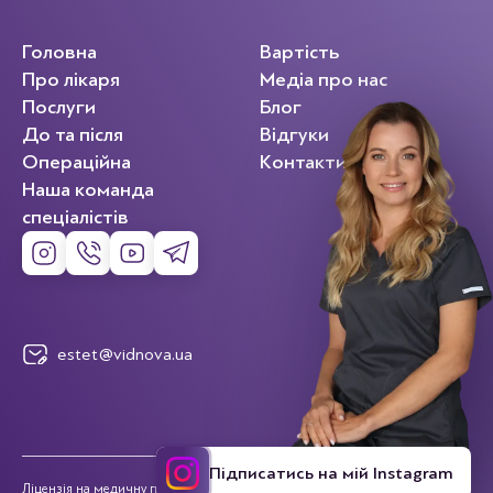
Головна
Вартість
Про лікаря
Медіа про нас
Послуги
Блог
До та після
Відгуки
Операційна
Контакти
Наша команда
спеціалістів
estet@vidnova.ua
Підписатись на мій Instagram
Ліцензія на медичну практику МОЗ №2070