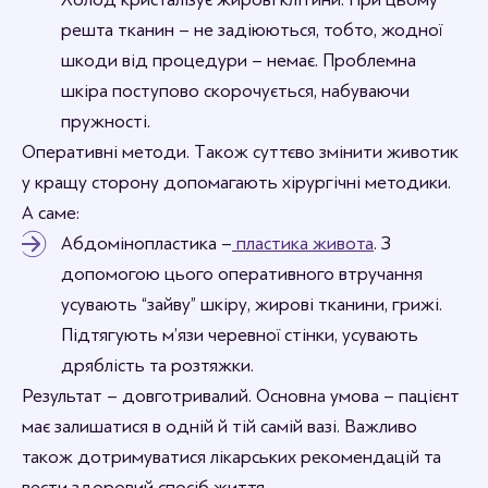
решта тканин – не задіюються, тобто, жодної
шкоди від процедури – немає. Проблемна
шкіра поступово скорочується, набуваючи
пружності.
Оперативні методи. Також суттєво змінити животик
у кращу сторону допомагають хірургічні методики.
А саме:
Абдомінопластика –
пластика живота
. З
допомогою цього оперативного втручання
усувають “зайву” шкіру, жирові тканини, грижі.
Підтягують м’язи черевної стінки, усувають
дряблість та розтяжки.
Результат – довготривалий. Основна умова – пацієнт
має залишатися в одній й тій самій вазі. Важливо
також дотримуватися лікарських рекомендацій та
вести здоровий спосіб життя.