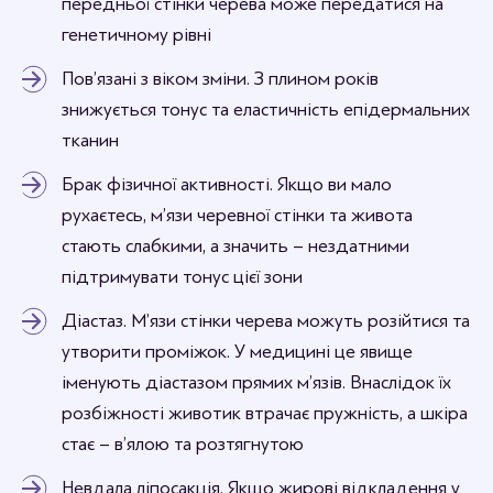
передньої стінки черева може передатися на
генетичному рівні
Пов’язані з віком зміни. З плином років
знижується тонус та еластичність епідермальних
тканин
Брак фізичної активності. Якщо ви мало
рухаєтесь, м’язи черевної стінки та живота
стають слабкими, а значить – нездатними
підтримувати тонус цієї зони
Діастаз. М’язи стінки черева можуть розійтися та
утворити проміжок. У медицині це явище
іменують діастазом прямих м’язів. Внаслідок їх
розбіжності животик втрачає пружність, а шкіра
стає – в’ялою та розтягнутою
Невдала ліпосакція. Якщо жирові відкладення у