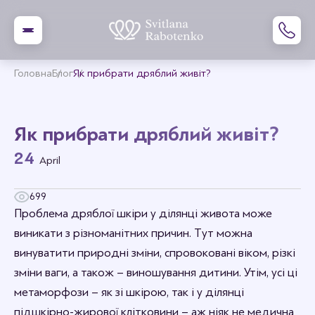
Головна
Блог
Як прибрати дряблий живіт?
Як прибрати дряблий живіт?
24
April
699
Проблема дряблої шкіри у ділянці живота може
виникати з різноманітних причин. Тут можна
винуватити природні зміни, спровоковані віком, різкі
зміни ваги, а також – виношування дитини. Утім, усі ці
метаморфози – як зі шкірою, так і у ділянці
підшкірно-жирової клітковини – аж ніяк не медична