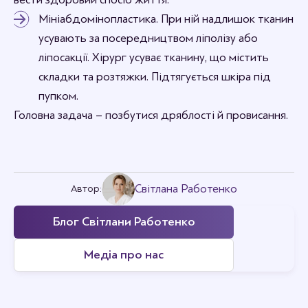
Мініабдомінопластика. При ній надлишок тканин
усувають за посередництвом ліполізу або
ліпосакції. Хірург усуває тканину, що містить
складки та розтяжки. Підтягується шкіра під
пупком.
Головна задача – позбутися дряблості й провисання.
Світлана Работенко
Автор:
Блог Світлани Работенко
Медіа про нас