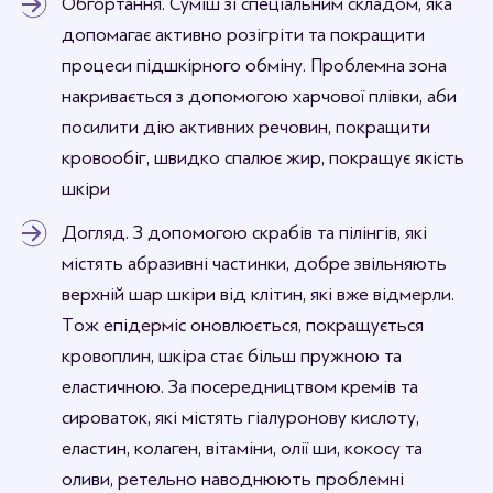
Обгортання. Суміш зі спеціальним складом, яка
допомагає активно розігріти та покращити
процеси підшкірного обміну. Проблемна зона
накривається з допомогою харчової плівки, аби
посилити дію активних речовин, покращити
кровообіг, швидко спалює жир, покращує якість
шкіри
Догляд. З допомогою скрабів та пілінгів, які
містять абразивні частинки, добре звільняють
верхній шар шкіри від клітин, які вже відмерли.
Тож епідерміс оновлюється, покращується
кровоплин, шкіра стає більш пружною та
еластичною. За посередництвом кремів та
сироваток, які містять гіалуронову кислоту,
еластин, колаген, вітаміни, олії ши, кокосу та
оливи, ретельно наводнюють проблемні