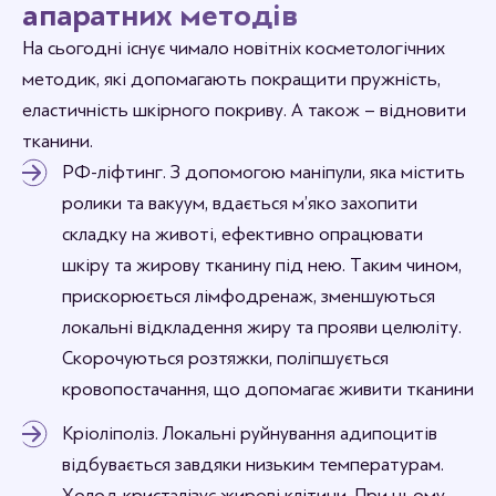
апаратних методів
На сьогодні існує чимало новітніх косметологічних
методик, які допомагають покращити пружність,
еластичність шкірного покриву. А також – відновити
тканини.
РФ-ліфтинг. З допомогою маніпули, яка містить
ролики та вакуум, вдається м’яко захопити
складку на животі, ефективно опрацювати
шкіру та жирову тканину під нею. Таким чином,
прискорюється лімфодренаж, зменшуються
локальні відкладення жиру та прояви целюліту.
Скорочуються розтяжки, поліпшується
кровопостачання, що допомагає живити тканини
Кріоліполіз. Локальні руйнування адипоцитів
відбувається завдяки низьким температурам.
Холод кристалізує жирові клітини. При цьому