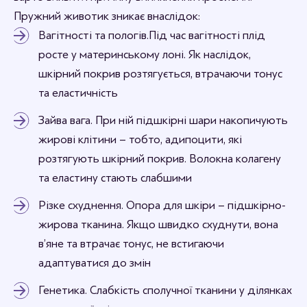
Пружний животик зникає внаслідок:
Вагітності та пологів.Під час вагітності плід
росте у материнському лоні. Як наслідок,
шкірний покрив розтягується, втрачаючи тонус
та еластичність
Зайва вага. При ній підшкірні шари накопичують
жирові клітини – тобто, адипоцити, які
розтягують шкірний покрив. Волокна колагену
та еластину стають слабшими
Різке схуднення. Опора для шкіри – підшкірно-
жирова тканина. Якщо швидко схуднути, вона
в’яне та втрачає тонус, не встигаючи
адаптуватися до змін
Генетика. Слабкість сполучної тканини у ділянках