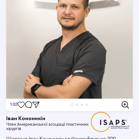
102
Відгуки
Іван Кононихін
Член Американської асоціації пластичних
Станьте першим хто залишить відгук.
хірургів
Щорічно Іван Кононихін здійснює близько 200