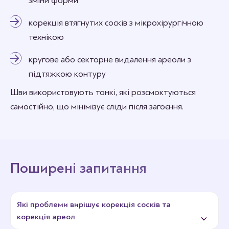
зміни форми
корекція втягнутих сосків з мікрохірургічною
технікою
кругове або секторне видалення ареоли з
підтяжкою контуру
Шви використовують тонкі, які розсмоктуються
самостійно, що мінімізує сліди після загоєння.
Поширені запитання
Які проблеми вирішує корекція сосків та
корекція ареол