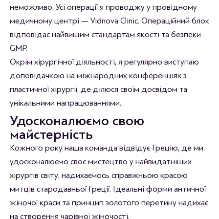
неможливо. Усі операції я проводжу у провідному
медичному центрі — Vidnova Clinic. Операційний блок
відповідає найвищим стандартам якості та безпеки
GMP.
Окрім хірургічної діяльності, я регулярно виступаю
доповідачкою на міжнародних конференціях з
пластичної хірургії, де ділюся своїм досвідом та
унікальними напрацюваннями.
Удосконалюємо свою
майстерність
Кожного року наша команда відвідує Грецію, де ми
удосконалюємо своє мистецтво у найвидатніших
хірургів світу, надихаємось справжньою красою
митців стародавньої Греції. Ідеальні форми античної
жіночої краси та принцип золотого перетину надихає
на створення чарівної жіночості.