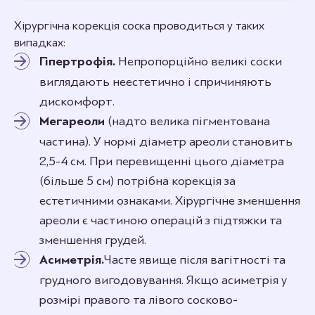
Хірургічна корекція соска проводиться у таких
випадках:
Гіпертрофія.
Непропорційно великі соски
виглядають неестетично і спричиняють
дискомфорт.
Мегареоли
(надто велика пігментована
частина). У нормі діаметр ареоли становить
2,5-4 см. При перевищенні цього діаметра
(більше 5 см) потрібна корекція за
естетичними ознаками. Хірургічне зменшення
ареоли є частиною операцій з підтяжки та
зменшення грудей.
Асиметрія.
Часте явище після вагітності та
грудного вигодовування. Якщо асиметрія у
розмірі правого та лівого сосково-