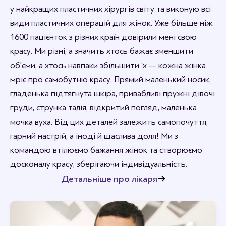
Рада, що вам сподобалось.
у найкращих пластичних хірургів світу та виконую всі
види пластичних операцій для жінок. Уже більше ніж
1600 пацієнток з різних країн довірили мені свою
красу. Ми різні, а значить хтось бажає зменшити
об'єми, а хтось навпаки збільшити їх — кожна жінка
мріє про самобутню красу. Прямий маленький носик,
гладенька підтягнута шкіра, привабливі пружні дівочі
груди, струнка талія, відкритий погляд, маленька
мочка вуха. Від цих деталей залежить самопочуття,
гарний настрій, а іноді й щаслива доля! Ми з
командою втілюємо бажання жінок та створюємо
досконалу красу, зберігаючи індивідуальність.
Детальніше про лікаря