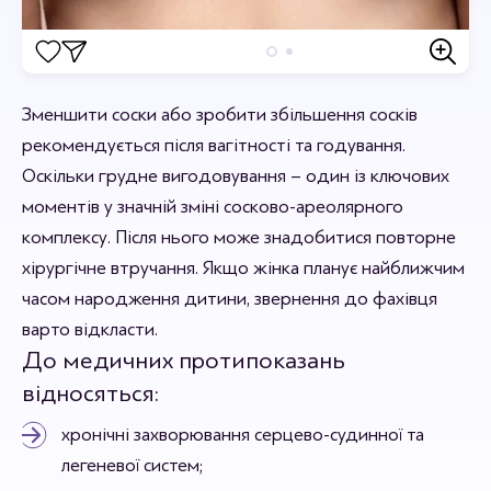
Відгуки
Зменшити соски або зробити збільшення сосків
Станьте першим хто залишить відгук.
рекомендується після вагітності та годування.
Оскільки грудне вигодовування – один із ключових
моментів у значній зміні сосково-ареолярного
комплексу. Після нього може знадобитися повторне
хірургічне втручання. Якщо жінка планує найближчим
часом народження дитини, звернення до фахівця
варто відкласти.
До медичних протипоказань
відносяться:
хронічні захворювання серцево-судинної та
легеневої систем;