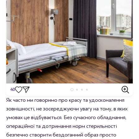
40
Відгуки
Як часто ми говоримо про красу та удосконалення
зовнішності, не зосереджуючи увагу на тому, в яких
Станьте першим хто залишить відгук.
умовах це відбувається. Без сучасного обладнання,
операційної та дотримання норм стерильності
безпечно створити бездоганний образ просто