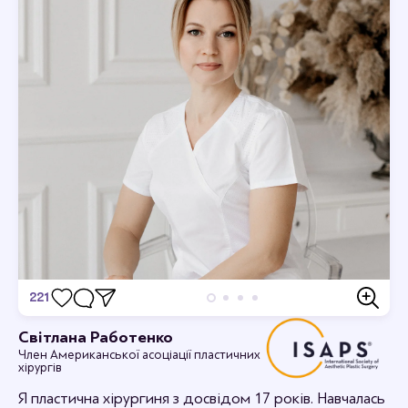
221
Відгуки
Світлана Работенко
Член Американської асоціації пластичних
Дивовижно, я в захваті.
хірургів
12-09-2023 16:44
rabotenkosvitlana
Я пластична хірургиня з досвідом 17 років. Навчалась