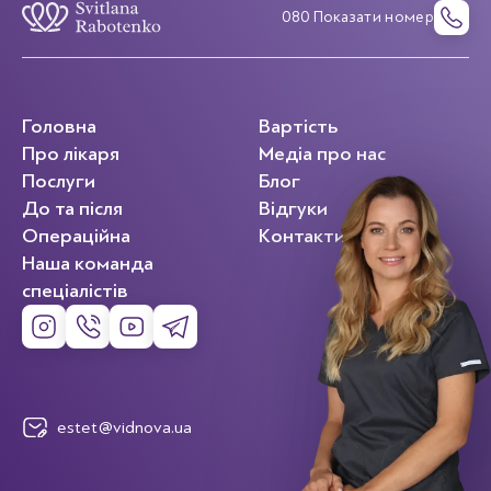
080 Показати номер
Головна
Вартість
Про лікаря
Медіа про нас
Послуги
Блог
До та після
Відгуки
Операційна
Контакти
Наша команда
спеціалістів
estet@vidnova.ua